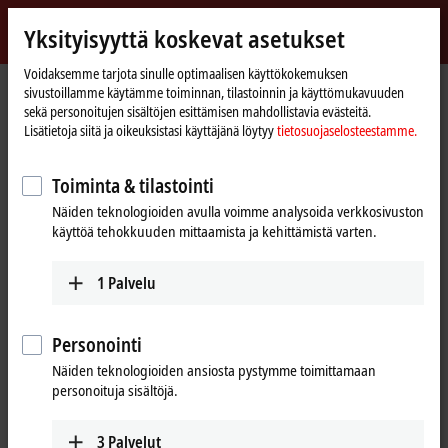
Kirjaudu sisään
Yksityisyyttä koskevat asetukset
myBeckhoff
Beckhoff
-
Voidaksemme tarjota sinulle optimaalisen käyttökokemuksen
sivustoillamme käytämme toiminnan, tilastoinnin ja käyttömukavuuden
New
sekä personoitujen sisältöjen esittämisen mahdollistavia evästeitä.
Automation
Kotisivu
Yritys
Uutiset
Short introduction: Module Type Package (MTP)
Lisätietoja siitä ja oikeuksistasi käyttäjänä löytyy
tietosuojaselosteestamme.
Technology
Toiminta & tilastointi
Kun napsautat ”Hyväksy”, näytämme videon ja mukautamme
Näiden teknologioiden avulla voimme analysoida verkkosivuston
yksityisyyden asetukset, Vimeon ulkopuolinen sisältö ladataan
käyttöä tehokkuuden mittaamista ja kehittämistä varten.
samalla. Ole hyvä ja lue
tietosuojaselosteestamme.
1
Palvelu
Hyväksy
Personointi
Näiden teknologioiden ansiosta pystymme toimittamaan
personoituja sisältöjä.
Sep 1, 2023
Short introduction: Module Type
3
Palvelut