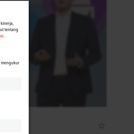
n Privasi.
kinerja,
jut tentang
si.
k mengukur