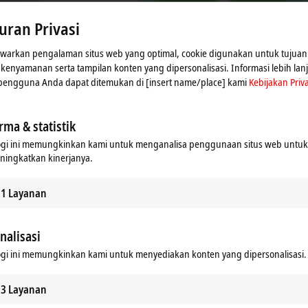
. Silakan lihat di sini untuk Kebijakan Privasi kami
Kebijaka
uran Privasi
Terima
arkan pengalaman situs web yang optimal, cookie digunakan untuk tujuan 
n kenyamanan serta tampilan konten yang dipersonalisasi. Informasi lebih lan
 pengguna Anda dapat ditemukan di [insert name/place] kami
Kebijakan Priva
rma & statistik
ogi ini memungkinkan kami untuk menganalisa penggunaan situs web untu
ningkatkan kinerjanya.
1
Layanan
nalisasi
gi ini memungkinkan kami untuk menyediakan konten yang dipersonalisasi.
e Type Package (MTP)
3
Layanan