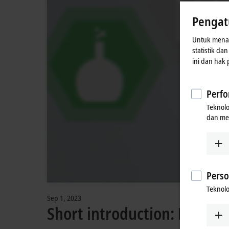
proses ini
Pengat
Untuk menaw
statistik da
ini dan hak
Perfo
Teknol
dan me
Perso
Teknolo
Sep 1, 2023
Short introduction: Modul