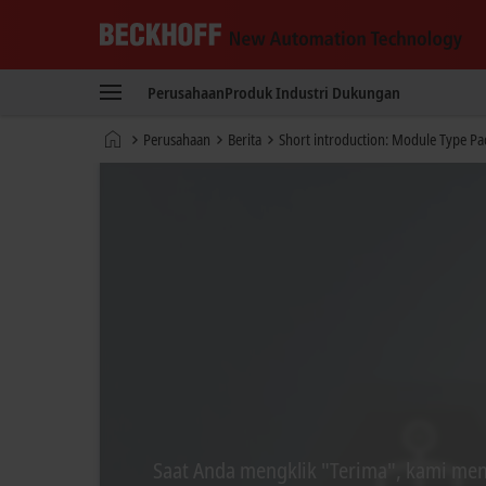
Beckhoff
-
Perusahaan
Produk
Industri
Dukungan
New
Automation
Beranda
Perusahaan
Berita
Short introduction: Module Type P
Technology
Saat Anda mengklik "Terima", kami men