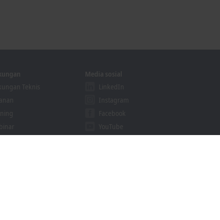
kungan
Media sosial
ungan Teknis
LinkedIn
yanan
Instagram
ining
Facebook
binar
YouTube
ution Provider Program
GoToStage
khoff Information System
cari unduhan