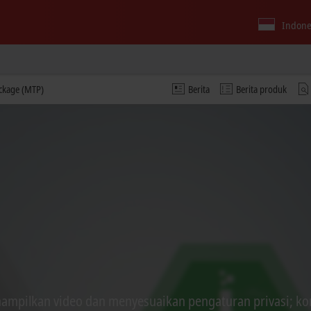
Indone
ackage (MTP)
Berita
Berita produk
ampilkan video dan menyesuaikan pengaturan privasi; kon