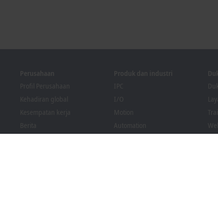
Perusahaan
Produk dan industri
Du
Profil Perusahaan
IPC
Duk
Kehadiran global
I/O
La
Kesempatan kerja
Motion
Tra
Berita
Automation
We
Majalah PC Control
MX-System
Sol
Acara dan tanggal
Vision
Bec
Sistem pelapor pelanggaran
Industri
Pen
Kepatuhan Pengemasan