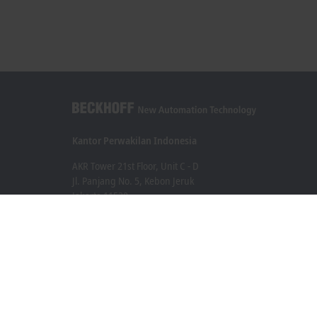
Kantor Perwakilan Indonesia
AKR Tower 21st Floor, Unit C - D
Jl. Panjang No. 5, Kebon Jeruk
Jakarta 11530
+62 21 8428 3699
sales@beckhoff.co.id
Informasi Kontak
www.beckhoff.com/id-id/
Buletin
Cetak halaman