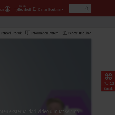
Masuk
sia
myBeckhoff
Daftar Bookmark
Pencari Produk
Information System
Pencari unduhan
Kontak
ten eksternal dari Video dimuat selama