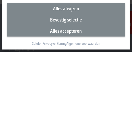
Alles afwijzen
Bevestig selectie
Alles accepteren
Contact
Hoofdkantoor Nederland
Beckhoff Automation B.V.
Colofon
Privacyverklaring
Algemene voorwaarden
Oerkapkade 1C
2031 EN Haarlem
+31 23 51851-40
sales@beckhoff.nl
Contact informatie
www.beckhoff.com/nl-nl/
Nieuwsbrief
Pagina afdrukken
Bedrijf
Producten en branches