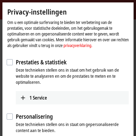
Login
Privacy-instellingen
myBeckhoff
Beckhoff
-
Om u een optimale surfervaring te bieden ter verbetering van de
prestaties, voor statistische doeleinden, om het gebruiksgemak te
New
optimaliseren en om gepersonaliseerde content weer te geven, wordt
Automation
Home
Bedrijf
Nieuws
Short introduction: Module Type Package (MTP)
gebruik gemaakt van cookies. Meer informatie hierover en over uw rechten
Technology
page
als gebruiker vindt u terug in onze
privacyverklaring.
Prestaties & statistiek
Wanneer u op 'Acceptere' klikt, tonen wij de video en passen we
de privacy-instellingen aan, hierbij wordt externe inhoud van
Deze technieken stellen ons in staat om het gebruik van de
Vimeo geladen. Raadpleeg hier onze
privacyverklaring.
website te analyseren en om de prestaties te meten en te
optimaliseren.
Aanvaarden
1
Service
Personalisering
Sep 1, 2023
Deze technieken stellen ons in staat om gepersonaliseerde
Short introduction: Module Type
content aan te bieden.