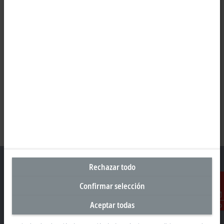
Rechazar todo
Confirmar selección
Sede central España
Aceptar todas
Contacto
Beckhoff Automation SA
Edificio Sant Cugat I