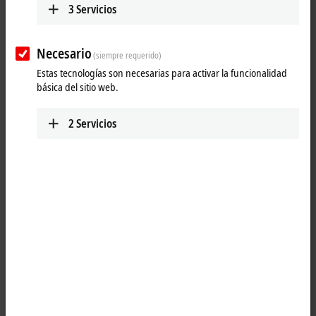
3
Servicios
Necesario
(siempre requerido)
Estas tecnologías son necesarias para activar la funcionalidad
básica del sitio web.
2
Servicios
1
The KL2134 digital output terminal connects the binary control signals
from the automation unit on to the actuators at the process level with
electrical isolation. The KL2134 is protected against reverse polarity
connection. The Bus Terminal contains four channels that indicate
their signal state by means of light emitting diodes.