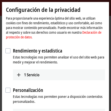
Inicio de sesión
Configuración de la privacidad
myBeckhoff
Beckhoff
-
Para proporcionarle una experiencia óptima del sitio web, se utilizan
cookies con fines de rendimiento, estadísticos y uso confortable, así como
New
para mostrar contenido personalizado. Puede encontrar más información
Automation
Página
Productos
I/O
Bus Terminals
KL2xxx | Digital output
al respecto y sobre sus derechos como usuario en nuestra
Declaración de
Technology
de
KL2134
protección de datos.
inicio
KL2134 | Bus Terminal, 4-channel
Rendimiento y estadística
digital output, 24 V DC, 0.5 A,
Estas tecnologías nos permiten analizar el uso del sitio web para
reverse voltage protection
medir y mejorar el rendimiento.
1
Servicio
Personalización
Estas tecnologías nos permiten poner a disposición contenidos
personalizados.