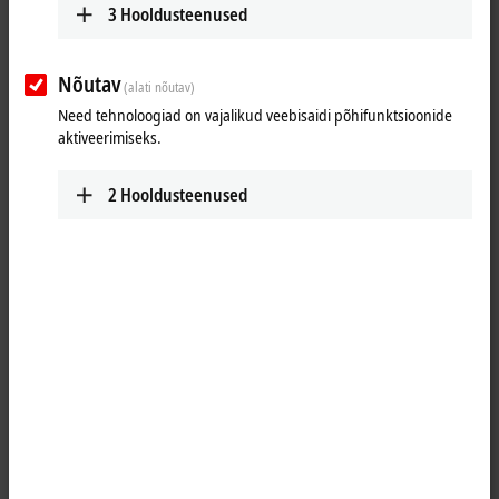
3
Hooldusteenused
Nõutav
(alati nõutav)
Need tehnoloogiad on vajalikud veebisaidi põhifunktsioonide
aktiveerimiseks.
2
Hooldusteenused
1
The KL2134 digital output terminal connects the binary control signals
from the automation unit on to the actuators at the process level with
electrical isolation. The KL2134 is protected against reverse polarity
connection. The Bus Terminal contains four channels that indicate
their signal state by means of light emitting diodes.