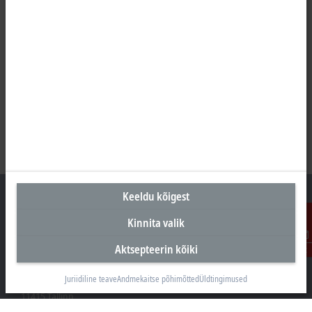
Keeldu kõigest
Kinnita valik
Peakontor Eesti
Aktsepteerin kõiki
Kontakt
Beckhoff Automation OÜ
Juriidiline teave
Andmekaitse põhimõtted
Üldtingimused
Valukoja 8, Öpiku 2
11415 Tallinn