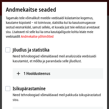
Logi sisse
Andmekaitse seaded
myBeckhoff
Beckhoff
-
Tagamaks teile võimalikult meeldiv veebisaidi külastamise kogemus,
kasutame küpsiseid ‒ nii toimivuse, statistika kui ka kasutusmugavuse
New
seotud eesmärkidel, samuti selleks, et kuvada just teie eelistusi arvestavat
Automation
Avaleht
Products
I/O
Bus Terminals
KL2xxx | Digital output
sisu. Lisateavet nii selle kui ka oma kasutajaõiguste kohta leiate meie
Technology
KL2134
veebisaidilt
Andmekaitse põhimõtted
KL2134 | Bus Terminal, 4-channel
Jõudlus ja statistika
digital output, 24 V DC, 0.5 A,
Need tehnoloogiad võimaldavad meil analüüsida veebisaidi
reverse voltage protection
kasutamist, et mõõta ja parandada selle jõudlust.
1
Hooldusteenus
Isikupärastamine
Need tehnoloogiad võimaldavad meil pakkuda isikupärastatud
sisu.