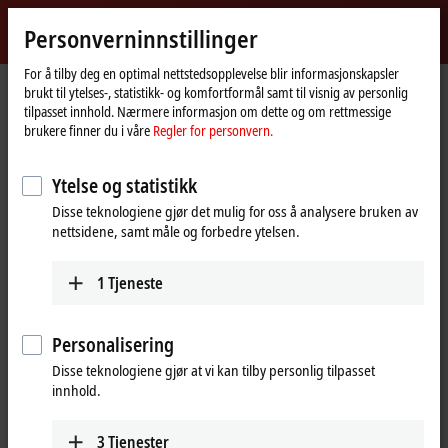
Logg inn
Personverninnstillinger
myBeckhoff
Beckhoff
-
For å tilby deg en optimal nettstedsopplevelse blir informasjonskapsler
brukt til ytelses-, statistikk- og komfortformål samt til visnig av personlig
New
tilpasset innhold. Nærmere informasjon om dette og om rettmessige
Automation
Hjemmeside
Produkter
I/O
Bus Terminals
KL2xxx | Digital output
brukere finner du i våre
Regler for personvern.
Technology
KL2134
Ytelse og statistikk
KL2134 | Bus Terminal, 4-channel
Disse teknologiene gjør det mulig for oss å analysere bruken av
digital output, 24 V DC, 0.5 A,
nettsidene, samt måle og forbedre ytelsen.
reverse voltage protection
1
Tjeneste
Personalisering
Disse teknologiene gjør at vi kan tilby personlig tilpasset
innhold.
3
Tjenester