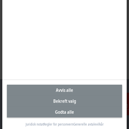
Avvis alle
Bekreft valg
Hovedkontor Norge
Godta alle
Kontakt
Beckhoff Automation AS
Raveien 205
Juridisk notat
Regler for personvern
Generelle avtalevilkår