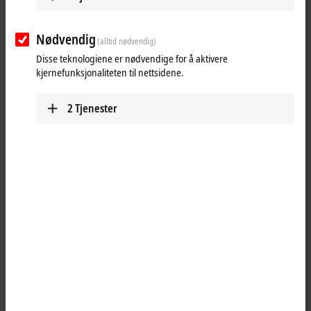
Nødvendig
(alltid nødvendig)
Disse teknologiene er nødvendige for å aktivere
kjernefunksjonaliteten til nettsidene.
2
Tjenester
1
The KL2134 digital output terminal connects the binary control signals
from the automation unit on to the actuators at the process level with
electrical isolation. The KL2134 is protected against reverse polarity
connection. The Bus Terminal contains four channels that indicate
their signal state by means of light emitting diodes.