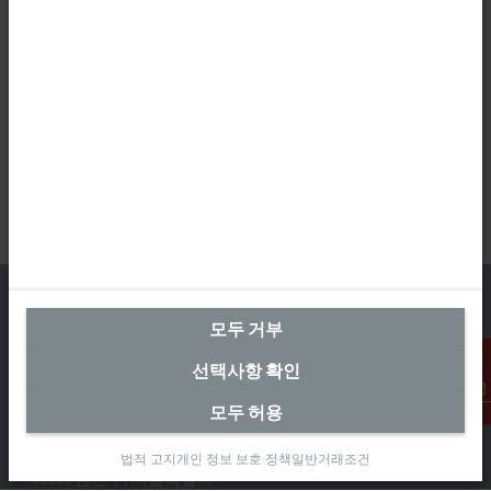
모두 거부
선택사항 확인
본사 대한민국
Beckhoff Automation Co., Ltd.
모두 허용
연락처
대륭테크노타운 3차 12층
가산디지털2로 115
법적 고지
개인 정보 보호 정책
일반거래조건
08505 금천구, 서울특별시