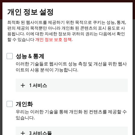
로그인
개인 정보 설정
myBeckhoff
Beckhoff
-
최적화 된 웹사이트를 제공하기 위한 목적으로 쿠키는 성능, 통계,
편의 제공의 목적뿐만 아니라 개인화 된 콘텐츠의 표시 용도로 사
New
용됩니다. 이에 대한 자세한 정보와 귀하의 권리는 다음에서 확인
Automation
홈
제품
I/O
Bus Terminals
KL2xxx | Digital output
KL2134
할 수 있습니다
개인 정보 보호 정책.
Technology
페
이
KL2134 | Bus Terminal, 4-channel
지
성능 & 통계
digital output, 24 V DC, 0.5 A,
이러한 기술들로 웹사이트 성능 측정 및 개선을 위한 웹사
reverse voltage protection
이트의 사용 분석이 가능합니다.
1
서비스
개인화
우리는 이러한 기술을 통해 개인화 된 컨텐츠를 제공할 수
있습니다.
3
서비스들