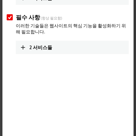
필수 사항
(항상 필요함)
이러한 기술들은 웹사이트의 핵심 기능을 활성화하기 위
해 필요합니다.
2
서비스들
1
The KL2134 digital output terminal connects the binary control signals
from the automation unit on to the actuators at the process level with
electrical isolation. The KL2134 is protected against reverse polarity
connection. The Bus Terminal contains four channels that indicate
their signal state by means of light emitting diodes.
Product status:
regular delivery