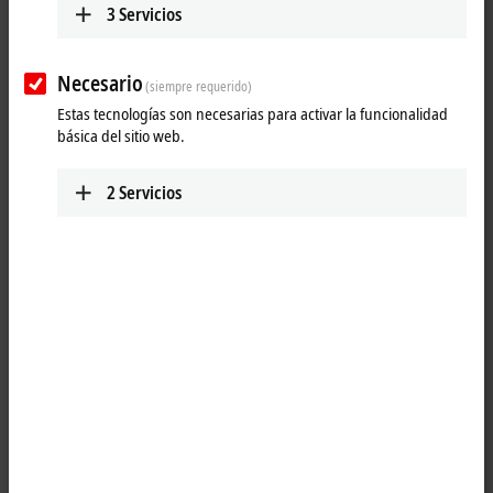
3
Servicios
Necesario
(siempre requerido)
Estas tecnologías son necesarias para activar la funcionalidad
básica del sitio web.
2
Servicios
1
The job of the KL3054 analog input terminal is to transmit analog
measurement signals with electrical isolation to the automation device.
The input electronics is independent of the supply voltage of the
power contacts. The ground connection is the reference potential for
the inputs. The error LEDs indicate an overload condition and a
broken wire. The KL3054 combines four channels in one housing.