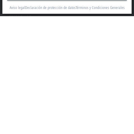
Edificio Sant Cugat I
Aviso legal
Declaración de protección de datos
Términos y Condiciones Generales
Av. Alcalde Barnils 64-68, ed. D 4ª planta
08174 Sant Cugat
+34 935 844 997
info@beckhoff.es
Información del contacto
www.beckhoff.com/es-es/
Newsletter
Imprimir página
Empresa
Productos y sectores
Soporte
Medio Social