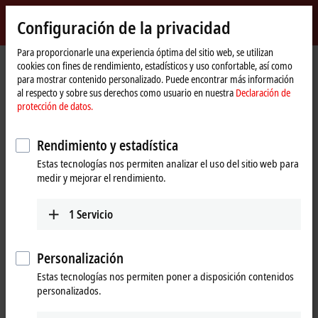
Inicio de sesión
Configuración de la privacidad
myBeckhoff
Beckhoff
-
Para proporcionarle una experiencia óptima del sitio web, se utilizan
cookies con fines de rendimiento, estadísticos y uso confortable, así como
New
para mostrar contenido personalizado. Puede encontrar más información
Automation
Página
Productos
I/O
Bus Terminals
KL3xxx | Analog input
al respecto y sobre sus derechos como usuario en nuestra
Declaración de
Technology
de
KL3054
protección de datos.
inicio
KL3054 | Bus Terminal, 4-channel
Rendimiento y estadística
analog input, current, 4…20 mA,
Estas tecnologías nos permiten analizar el uso del sitio web para
12 bit, single-ended
medir y mejorar el rendimiento.
1
Servicio
Personalización
Estas tecnologías nos permiten poner a disposición contenidos
personalizados.