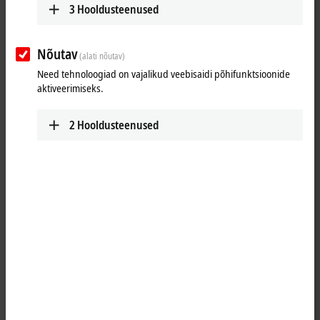
3
Hooldusteenused
Nõutav
(alati nõutav)
Need tehnoloogiad on vajalikud veebisaidi põhifunktsioonide
aktiveerimiseks.
2
Hooldusteenused
1
The job of the KL3054 analog input terminal is to transmit analog
measurement signals with electrical isolation to the automation device.
The input electronics is independent of the supply voltage of the
power contacts. The ground connection is the reference potential for
the inputs. The error LEDs indicate an overload condition and a
broken wire. The KL3054 combines four channels in one housing.
Product status: