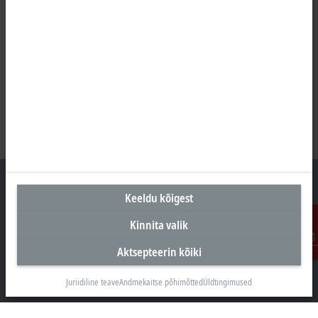
Keeldu kõigest
Kinnita valik
Peakontor Eesti
Aktsepteerin kõiki
Beckhoff Automation OÜ
Kontakt
Valukoja 8, Öpiku 2
11415 Tallinn
Juriidiline teave
Andmekaitse põhimõtted
Üldtingimused
+372 588 03238