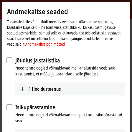
Logi sisse
Andmekaitse seaded
myBeckhoff
Beckhoff
-
Tagamaks teile võimalikult meeldiv veebisaidi külastamise kogemus,
kasutame küpsiseid ‒ nii toimivuse, statistika kui ka kasutusmugavuse
New
seotud eesmärkidel, samuti selleks, et kuvada just teie eelistusi arvestavat
Automation
Avaleht
Products
I/O
Bus Terminals
KL3xxx | Analog input
KL3054
sisu. Lisateavet nii selle kui ka oma kasutajaõiguste kohta leiate meie
Technology
veebisaidilt
Andmekaitse põhimõtted
KL3054 | Bus Terminal, 4-channel
analog input, current, 4…20 mA,
Jõudlus ja statistika
12 bit, single-ended
Need tehnoloogiad võimaldavad meil analüüsida veebisaidi
kasutamist, et mõõta ja parandada selle jõudlust.
1
Hooldusteenus
Isikupärastamine
Need tehnoloogiad võimaldavad meil pakkuda isikupärastatud
sisu.