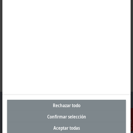
Rechazar todo
Confirmar selección
Oficina central México
Aceptar todas
Contacto
Beckhoff Automation, S.A. de C.V.