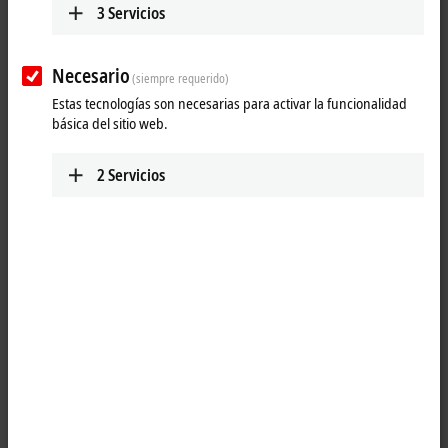
3
Servicios
Necesario
(siempre requerido)
Estas tecnologías son necesarias para activar la funcionalidad
básica del sitio web.
2
Servicios
1
The job of the KL3054 analog input terminal is to transmit analog
measurement signals with electrical isolation to the automation device.
The input electronics is independent of the supply voltage of the
power contacts. The ground connection is the reference potential for
the inputs. The error LEDs indicate an overload condition and a
broken wire. The KL3054 combines four channels in one housing.