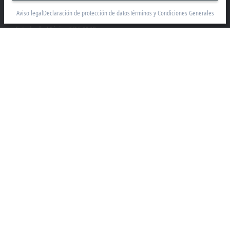
Boulevard Manuel Ávila Camacho 2610, Torre B, Piso 9, Colonia
Aviso legal
Declaración de protección de datos
Términos y Condiciones Generales
Valle de los Pinos, Tlalnepantla de Baz
Estado de México CP 54040
+52 55 75998058
mexico@beckhoff.com
Información del contacto
www.beckhoff.com/es-mx/
Newsletter
Imprimir página
Empresa
Productos y sectores
Soporte
Medio Social