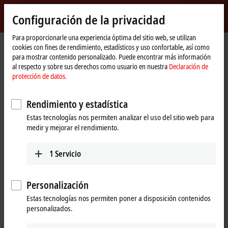
Inicio de sesión
Configuración de la privacidad
myBeckhoff
Beckhoff
-
Para proporcionarle una experiencia óptima del sitio web, se utilizan
cookies con fines de rendimiento, estadísticos y uso confortable, así como
New
para mostrar contenido personalizado. Puede encontrar más información
Automation
Página
Productos
I/O
Bus Terminals
KL3xxx | Analog input
al respecto y sobre sus derechos como usuario en nuestra
Declaración de
Technology
de
KL3054
protección de datos.
inicio
KL3054 | Bus Terminal, 4-channel
Rendimiento y estadística
analog input, current, 4…20 mA,
Estas tecnologías nos permiten analizar el uso del sitio web para
12 bit, single-ended
medir y mejorar el rendimiento.
1
Servicio
Personalización
Estas tecnologías nos permiten poner a disposición contenidos
personalizados.