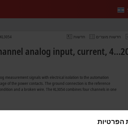
חדשות מוצרים
חדשות
KL3054
annel analog input, current, 4…20 
log measurement signals with electrical isolation to the automation
ltage of the power contacts. The ground connection is the reference
 condition and a broken wire. The KL3054 combines four channels in one
 הפרטיות