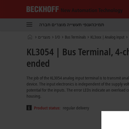
Beckhoff
-
תמיכה
ענפי תעשייה
מוצרים
חברה
New
Automation
דף
KL3xxx | Analog input
Bus Terminals
I/O
מוצרים
Technology
הבית
KL3054 | Bus Terminal, 4-ch
ended
The job of the KL3054 analog input terminal is to transmit ana
device. The input electronics is independent of the supply vo
potential for the inputs. The error LEDs indicate an overload
housing.
Product status:
regular delivery