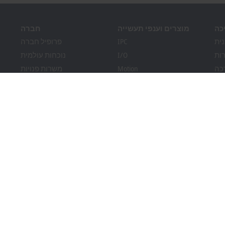
כה
מוצרים וענפי תעשייה
חברה
ית
IPC
פרופיל חברה
ות
I/O
נוכחות עולמית
כה
Motion
משרות פנויות
שת
Automation
חדשות
Bec
MX-System
מגזין PC Control
ות
Vision
אירועים ופגישות
ענפי תעשייה
מערכת דיווח על הפרות
עמידה בדרישות האריזה