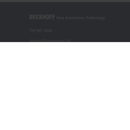
מטה ישראל
Beckhoff Automation Ltd.
Rimon 11
(Pob 1085, Airport city 7010000)
Modi’in Region Industrial Zone 7019900
+972 3 7764445
+972 3 7764443
info@beckhoff.co.il
פרטי קשר
www.beckhoff.com/he-il/
עלון חדשות
הדפסת דף