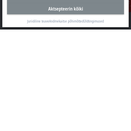
Aktsepteerin kõiki
Beckhoff Automation OÜ
Kontakt
Valukoja 8, Öpiku 2
11415 Tallinn
Juriidiline teave
Andmekaitse põhimõtted
Üldtingimused
+372 588 03238
info@beckhoff.ee
Kontaktandmed
www.beckhoff.com/et-ee/
Uudiskiri
Prindi leht
Ettevõte
Tooted ja Valdkonnad
Tugi
Sotsiaalmeedia