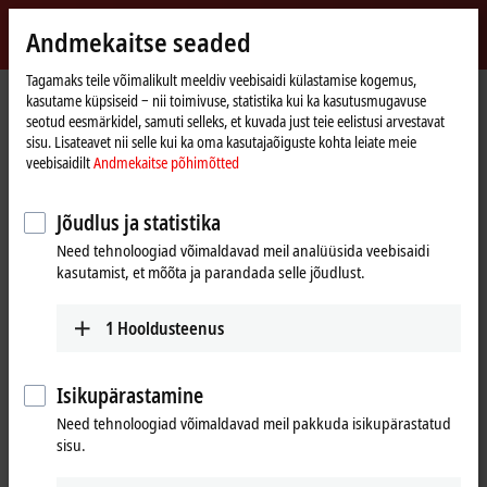
Logi sisse
Andmekaitse seaded
myBeckhoff
Beckhoff
-
Tagamaks teile võimalikult meeldiv veebisaidi külastamise kogemus,
kasutame küpsiseid ‒ nii toimivuse, statistika kui ka kasutusmugavuse
New
seotud eesmärkidel, samuti selleks, et kuvada just teie eelistusi arvestavat
Automation
Avaleht
Products
I/O
EtherCAT Box
EPxxxx | Industrial housing
sisu. Lisateavet nii selle kui ka oma kasutajaõiguste kohta leiate meie
Technology
EP2xxx | Digital output
EP2038-0001
veebisaidilt
Andmekaitse põhimõtted
EP2038-0001 | EtherCAT Box, 8-
Jõudlus ja statistika
channel digital output, 24 V DC,
Need tehnoloogiad võimaldavad meil analüüsida veebisaidi
2 A, M8, with diagnostics
kasutamist, et mõõta ja parandada selle jõudlust.
1
Hooldusteenus
Isikupärastamine
Need tehnoloogiad võimaldavad meil pakkuda isikupärastatud
sisu.