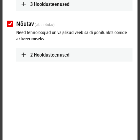
3
Hooldusteenused
Nõutav
(alati nõutav)
Need tehnoloogiad on vajalikud veebisaidi põhifunktsioonide
aktiveerimiseks.
2
Hooldusteenused
1
The EP2038-0001
EtherCAT
Box is intended for processing
digital/binary signals. It switches the binary control signals from the
automation device to the actuators at the process level. The outputs
process an output current of up to max. 2.0 A. A short-term overload is
possible. The outputs are short-circuit proof. The sum current of all
outputs is limited to 4 A.