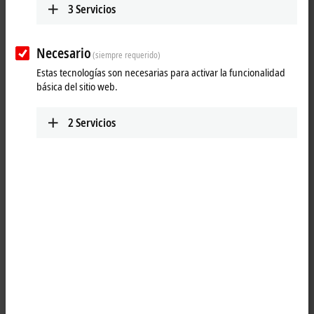
3
Servicios
Necesario
(siempre requerido)
Estas tecnologías son necesarias para activar la funcionalidad
básica del sitio web.
2
Servicios
1
The EP2038-0001
EtherCAT
Box is intended for processing
digital/binary signals. It switches the binary control signals from the
automation device to the actuators at the process level. The outputs
process an output current of up to max. 2.0 A. A short-term overload is
possible. The outputs are short-circuit proof. The sum current of all
outputs is limited to 4 A.