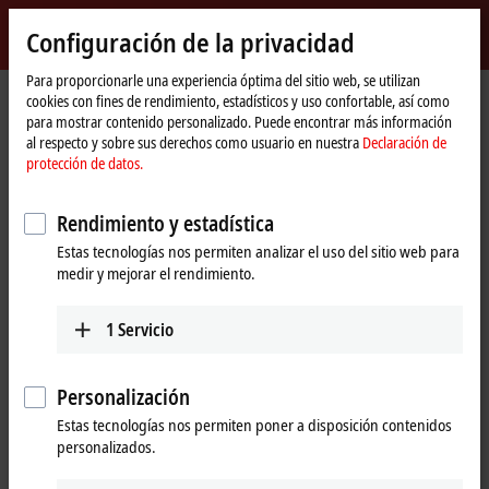
Inicio de sesión
Configuración de la privacidad
myBeckhoff
Beckhoff
-
Para proporcionarle una experiencia óptima del sitio web, se utilizan
cookies con fines de rendimiento, estadísticos y uso confortable, así como
New
para mostrar contenido personalizado. Puede encontrar más información
Automation
Página
Productos
I/O
EtherCAT Box
EPxxxx | Industrial housing
al respecto y sobre sus derechos como usuario en nuestra
Declaración de
Technology
de
EP2xxx | Digital output
EP2038-0001
protección de datos.
inicio
EP2038-0001 | EtherCAT Box, 8-
Rendimiento y estadística
channel digital output, 24 V DC,
Estas tecnologías nos permiten analizar el uso del sitio web para
2 A, M8, with diagnostics
medir y mejorar el rendimiento.
1
Servicio
Personalización
Estas tecnologías nos permiten poner a disposición contenidos
personalizados.