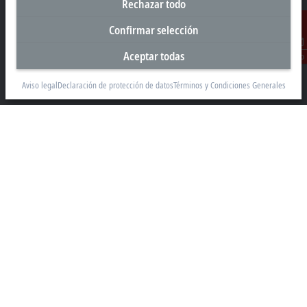
Rechazar todo
Oficina central México
Confirmar selección
Beckhoff Automation, S.A. de C.V.
Aceptar todas
Contacto
Boulevard Manuel Ávila Camacho 2610, Torre B, Piso 9, Colonia
Valle de los Pinos, Tlalnepantla de Baz
Aviso legal
Declaración de protección de datos
Términos y Condiciones Generales
Estado de México CP 54040
+52 55 75998058
mexico@beckhoff.com
Información del contacto
www.beckhoff.com/es-mx/
Newsletter
Imprimir página
Empresa
Productos y sectores
Soporte