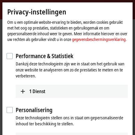
Inloggen
Privacy-instellingen
myBeckhoff
Beckhoff
-
Om u een optimale website-ervaring te bieden, worden cookies gebruikt
met het oog op prestaties, statistieken en gebruiksgemak en om
New
gepersonaliseerde inhoud weer te geven. Meer informatie hierover en over
Automation
startpagina
Producten
I/O
EtherCAT Box
EPxxxx | Industrial housing
uw rechten als gebruiker vindt u in onze
gegevensbeschermingsverklaring.
Technology
EP2xxx | Digital output
EP2038-0001
Performance & Statistiek
EP2038-0001 | EtherCAT Box, 8-
Dankzij deze technologieën zijn we in staat om het gebruik van
channel digital output, 24 V DC,
onze website te analyseren om zo de prestaties te meten en te
2 A, M8, with diagnostics
verbeteren.
1
Dienst
Personalisering
Deze technologieën stellen ons in staat om gepersonaliseerde
inhoud ter beschikking te stellen.