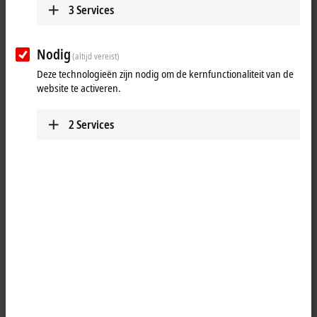
3
Services
Nodig
(altijd vereist)
Deze technologieën zijn nodig om de kernfunctionaliteit van de
website te activeren.
2
Services
1
The EP2038-0001
EtherCAT
Box is intended for processing
digital/binary signals. It switches the binary control signals from the
automation device to the actuators at the process level. The outputs
process an output current of up to max. 2.0 A. A short-term overload is
possible. The outputs are short-circuit proof. The sum current of all
outputs is limited to 4 A.