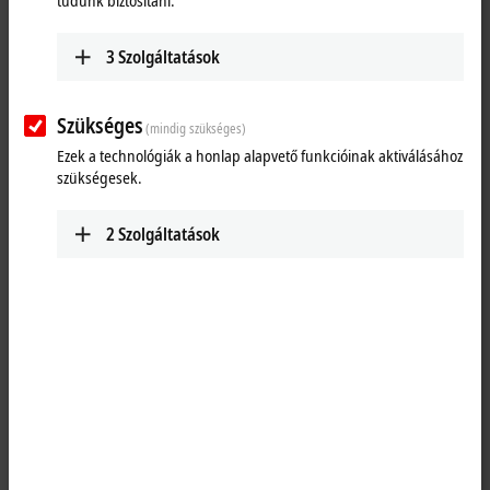
tudunk biztosítani.
3
Szolgáltatások
Szükséges
(mindig szükséges)
Ezek a technológiák a honlap alapvető funkcióinak aktiválásához
szükségesek.
2
Szolgáltatások
1
The EP2038-0001
EtherCAT
Box is intended for processing
digital/binary signals. It switches the binary control signals from the
automation device to the actuators at the process level. The outputs
process an output current of up to max. 2.0 A. A short-term overload is
possible. The outputs are short-circuit proof. The sum current of all
outputs is limited to 4 A.