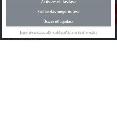
Az összes elutasítása
Magyarországi központ
Kiválasztás megerősítése
Beckhoff Automation Kft.
Összes elfogadása
Kontakt
1097 Budapest
Táblás utca 36–38. G. ép.
Jognyilatkozat
Adatkezelési szabályzat
Általános üzleti feltételek
+36 1 50199-40
+36 1 50199-41
info@beckhoff.hu
Elérhetőségeink
www.beckhoff.com/hu-hu/
Hírlevél
Oldal nyomtatása
Vállalati információk
Termékek és iparágak
Támogatás