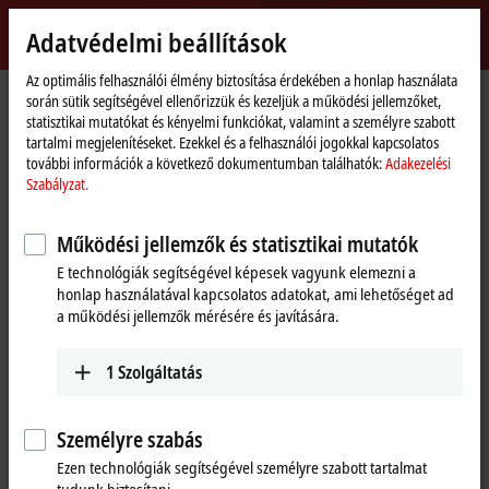
Bejelentkezés
Adatvédelmi beállítások
myBeckhoff
Beckhoff
-
Az optimális felhasználói élmény biztosítása érdekében a honlap használata
során sütik segítségével ellenőrizzük és kezeljük a működési jellemzőket,
New
statisztikai mutatókat és kényelmi funkciókat, valamint a személyre szabott
Automation
Kezdőlap
Termékek
I/O
EtherCAT Box
EPxxxx | Industrial housing
tartalmi megjelenítéseket. Ezekkel és a felhasználói jogokkal kapcsolatos
Technology
EP2xxx | Digital output
EP2038-0001
további információk a következő dokumentumban találhatók:
Adakezelési
Szabályzat.
EP2038-0001 | EtherCAT Box, 8-
channel digital output, 24 V DC,
Működési jellemzők és statisztikai mutatók
2 A, M8, with diagnostics
E technológiák segítségével képesek vagyunk elemezni a
honlap használatával kapcsolatos adatokat, ami lehetőséget ad
a működési jellemzők mérésére és javítására.
1
Szolgáltatás
Személyre szabás
Ezen technológiák segítségével személyre szabott tartalmat