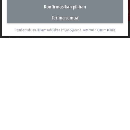
Kantor Perwakilan Indonesia
Konfirmasikan pilihan
AKR Tower 21st Floor, Unit C - D
Terima semua
Kontak
Jl. Panjang No. 5, Kebon Jeruk
Jakarta 11530
Pemberitahuan Hukum
Kebijakan Privasi
Syarat & Ketentuan Umum Bisnis
+62 21 8428 3699
sales@beckhoff.co.id
Informasi Kontak
www.beckhoff.com/id-id/
Buletin
Cetak halaman
Perusahaan
Produk dan industri
Dukungan
Media sosial