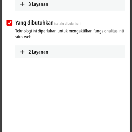
3
Layanan
Yang dibutuhkan
(selalu dibutuhkan)
Teknologi ini diperlukan untuk mengaktifkan fungsionalitas inti
situs web.
2
Layanan
1
The EP2038-0001
EtherCAT
Box is intended for processing
digital/binary signals. It switches the binary control signals from the
automation device to the actuators at the process level. The outputs
process an output current of up to max. 2.0 A. A short-term overload is
possible. The outputs are short-circuit proof. The sum current of all
outputs is limited to 4 A.