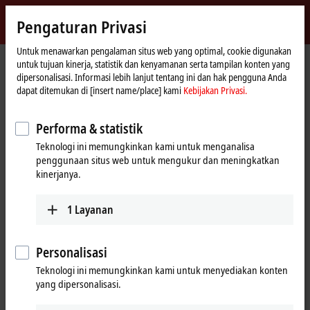
Masuk
Pengaturan Privasi
myBeckhoff
Beckhoff
-
Untuk menawarkan pengalaman situs web yang optimal, cookie digunakan
untuk tujuan kinerja, statistik dan kenyamanan serta tampilan konten yang
New
dipersonalisasi. Informasi lebih lanjut tentang ini dan hak pengguna Anda
Automation
Beranda
Produk
I/O
EtherCAT Box
EPxxxx | Industrial housing
dapat ditemukan di [insert name/place] kami
Kebijakan Privasi.
Technology
EP2xxx | Digital output
EP2038-0001
Performa & statistik
EP2038-0001 | EtherCAT Box, 8-
Teknologi ini memungkinkan kami untuk menganalisa
channel digital output, 24 V DC,
penggunaan situs web untuk mengukur dan meningkatkan
2 A, M8, with diagnostics
kinerjanya.
1
Layanan
Personalisasi
Teknologi ini memungkinkan kami untuk menyediakan konten
yang dipersonalisasi.