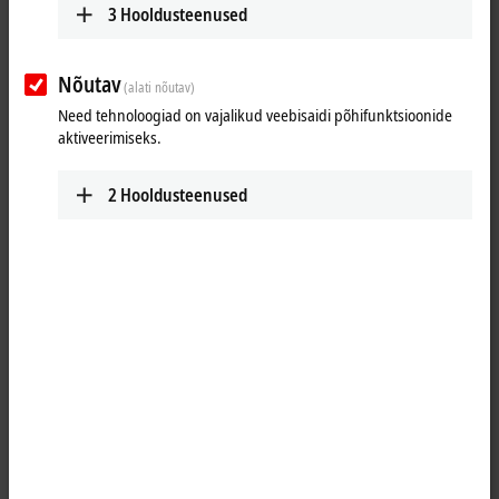
3
Hooldusteenused
Nõutav
(alati nõutav)
Need tehnoloogiad on vajalikud veebisaidi põhifunktsioonide
aktiveerimiseks.
2
Hooldusteenused
1
®
The FC532x PC plug-in cards connect the PC (PCI Express
) to a CAN
FD network. CAN FD is a further development of the very common CAN
hardware. The advantage of CAN FD is that up to 64 bytes of data can
be sent and received in one CAN frame by operating the data range
with a higher baud rate. The option is also available to operate the
FC532x CAN FD cards in the classic CAN mode of the FC512x CANopen
card. The CAN FD functionality can be operated via the CAN interface
and enables layer-2 access. If the card is operated as a CANopen
master/slave, only the classic CAN mode can be used.