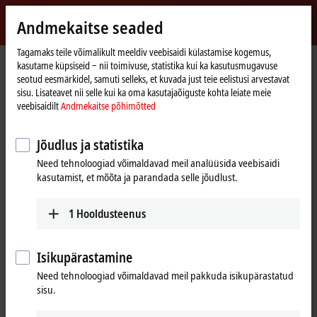
Logi sisse
Andmekaitse seaded
myBeckhoff
Beckhoff
-
Tagamaks teile võimalikult meeldiv veebisaidi külastamise kogemus,
kasutame küpsiseid ‒ nii toimivuse, statistika kui ka kasutusmugavuse
New
seotud eesmärkidel, samuti selleks, et kuvada just teie eelistusi arvestavat
Automation
Avaleht
Products
IPC
PCs
Accessories
FC5322
sisu. Lisateavet nii selle kui ka oma kasutajaõiguste kohta leiate meie
Technology
veebisaidilt
Andmekaitse põhimõtted
FC5322 | CAN FD card, 2
®
channels, PCIe
x1
Jõudlus ja statistika
Need tehnoloogiad võimaldavad meil analüüsida veebisaidi
kasutamist, et mõõta ja parandada selle jõudlust.
1
Hooldusteenus
Isikupärastamine
Need tehnoloogiad võimaldavad meil pakkuda isikupärastatud
sisu.