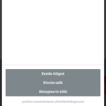
Keeldu kõigest
Peakontor Eesti
Kinnita valik
Beckhoff Automation OÜ
Aktsepteerin kõiki
Kontakt
Valukoja 8, Öpiku 2
11415 Tallinn
Juriidiline teave
Andmekaitse põhimõtted
Üldtingimused