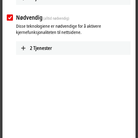
Nødvendig
(alltid nødvendig)
Disse teknologiene er nødvendige for å aktivere
kjernefunksjonaliteten til nettsidene.
2
Tjenester
1
®
The FC532x PC plug-in cards connect the PC (PCI Express
) to a CAN
FD network. CAN FD is a further development of the very common CAN
hardware. The advantage of CAN FD is that up to 64 bytes of data can
be sent and received in one CAN frame by operating the data range
with a higher baud rate. The option is also available to operate the
FC532x CAN FD cards in the classic CAN mode of the FC512x CANopen
card. The CAN FD functionality can be operated via the CAN interface
and enables layer-2 access. If the card is operated as a CANopen
master/slave, only the classic CAN mode can be used.