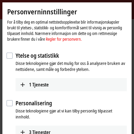
Logg inn
Personverninnstillinger
myBeckhoff
Beckhoff
-
For å tilby deg en optimal nettstedsopplevelse blir informasjonskapsler
brukt til ytelses-, statistikk- og komfortformål samt til visnig av personlig
New
tilpasset innhold. Nærmere informasjon om dette og om rettmessige
Automation
Hjemmeside
Produkter
IPC
PCs
Accessories
FC5322
brukere finner du i våre
Regler for personvern.
Technology
FC5322 | CAN FD card, 2
Ytelse og statistikk
®
channels, PCIe
x1
Disse teknologiene gjør det mulig for oss å analysere bruken av
nettsidene, samt måle og forbedre ytelsen.
1
Tjeneste
Personalisering
Disse teknologiene gjør at vi kan tilby personlig tilpasset
innhold.
3
Tjenester