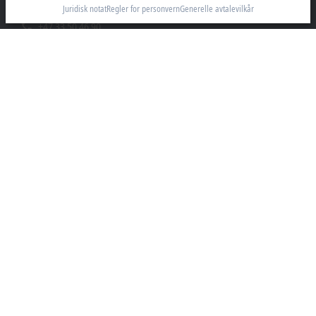
3184 Borre
Juridisk notat
Regler for personvern
Generelle avtalevilkår
+47 33 50 46 90
info@beckhoff.no
Kontaktinformasjon
www.beckhoff.com/nn-no/
Nyhetsbrev
Skriv ut side
Selskap
Produkter og bransjer
Support
Sosiale medier
Juridisk merknad
Vilkår for bruk
Data privacy policy
Personvernerklæring
Generelle vilkår og betingelser