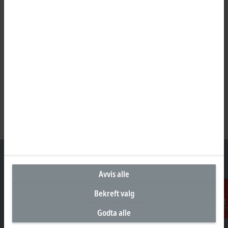
Avvis alle
Hovedkontor Norge
Bekreft valg
Beckhoff Automation AS
Godta alle
Kontakt
Raveien 205