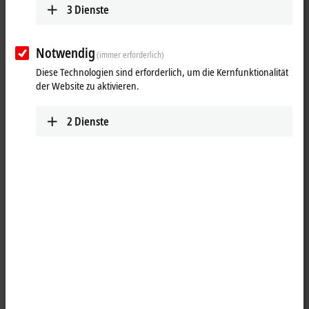
3
Dienste
Notwendig
(immer erforderlich)
Diese Technologien sind erforderlich, um die Kernfunktionalität
der Website zu aktivieren.
2
Dienste
1
®
Die PC-Einsteckkarten FC532x verbinden den PC (PCI Express
) mit
einem CAN-FD-Netzwerk. CAN FD ist eine Weiterentwicklung der sehr
verbreiteten CAN-Hardware. Der Vorteil von CAN FD ist, dass bis zu
64 Byte Daten in einem CAN-Frame versendet und empfangen werden
können, indem der Datenbereich mit einer höheren Baudrate
betrieben wird. Die CAN-FD-Karten FC532x können auch wahlweise im
Classic-CAN-Mode der CANopen-Karte FC512x betrieben werden. Die
CAN-FD-Funktionalität lässt sich über das CAN-Interface betreiben
und ermöglicht einen Layer-2-Zugriff. Wird die Karte als CANopen-