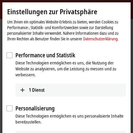
Jetzt anmelden
Einstellungen zur Privatsphäre
myBeckhoff
Beckhoff
-
Um Ihnen ein optimales Website-Erlebnis zu bieten, werden Cookies zu
Performance-, Statistik- und Komfortzwecken sowie zur Darstellung
New
personalisierter Inhalte verwendet. Nähere Informationen dazu und zu
Automation
Startseite
Produkte
IPC
PCs
Zubehör
FC5322
Ihren Rechten als Benutzer finden Sie in unserer
Datenschutzerklärung.
Technology
FC5322 | CAN-FD-Einsteckkarte,
Performance und Statistik
®
2 Kanäle, PCIe
x1
Diese Technologien ermöglichen es uns, die Nutzung der
Website zu analysieren, um die Leistung zu messen und zu
verbessern.
1
Dienst
Personalisierung
Diese Technologien ermöglichen es uns personalisierte Inhalte
bereitzustellen.