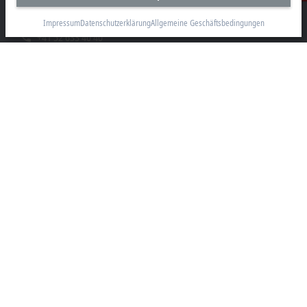
8200 Schaffhausen
Impressum
Datenschutzerklärung
Allgemeine Geschäftsbedingungen
+41 52 633 40 40
info@beckhoff.ch
Kontaktinformationen
www.beckhoff.com/de-ch/
Newsletter
Seite drucken
Unternehmen
Produkte und Branchen
Support
Soziale Medien
Impressum
Nutzungsbedingungen
Datenschutzerklärung