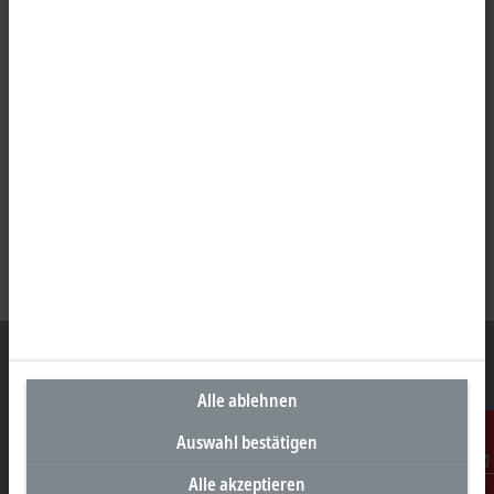
Alle ablehnen
Unternehmenszentrale Schweiz
Auswahl bestätigen
Beckhoff Automation AG
Alle akzeptieren
Kontakt
Rheinweg 7