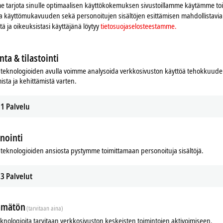
 tarjota sinulle optimaalisen käyttökokemuksen sivustoillamme käytämme to
Hyväksy
 ja käyttömukavuuden sekä personoitujen sisältöjen esittämisen mahdollistavia 
iitä ja oikeuksistasi käyttäjänä löytyy
tietosuojaselosteestamme.
nta & tilastointi
teknologioiden avulla voimme analysoida verkkosivuston käyttöä tehokkuud
ista ja kehittämistä varten.
1
Palvelu
Subsidiary
Headquarters distributor
S
nointi
teknologioiden ansiosta pystymme toimittamaan personoituja sisältöjä.
3
Palvelut
ämätön
(tarvitaan aina)
Plan route (Google Maps)
eknologioita tarvitaan verkkosivuston keskeisten toimintojen aktivoimiseen.