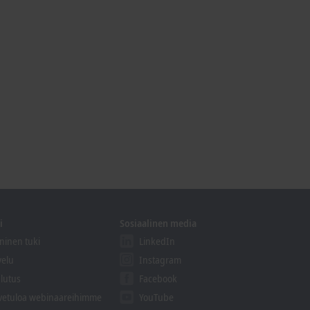
i
Sosiaalinen media
ninen tuki
LinkedIn
velu
Instagram
lutus
Facebook
vetuloa webinaareihimme
YouTube