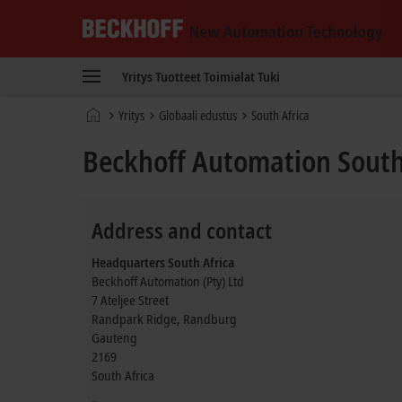
Beckhoff
-
Yritys
Tuotteet
Toimialat
Tuki
New
Automation
Kotisivu
Yritys
Globaali edustus
South Africa
Technology
Beckhoff Automation South
Address and contact
Headquarters South Africa
Beckhoff Automation (Pty) Ltd
7 Ateljee Street
Randpark Ridge, Randburg
Gauteng
2169
South Africa