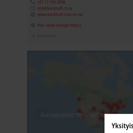
+27 11 795 2898
info@beckhoff.co.za
www.beckhoff.com/en-za/
Plan route (Google Maps)
Detail view
Kun napsautat ”Hyväksy”, näytämme kart
Yksityi