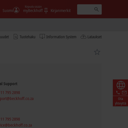
Kirjaudu sisään
Suomi
myBeckhoff
Kirjanmerkit
tuudet
Tuotehaku
Information System
Lataukset
al Support
 11 795 2898
port@beckhoff.co.za
Ota
yhteyttä
 11 795 2898
vice@beckhoff.co.za