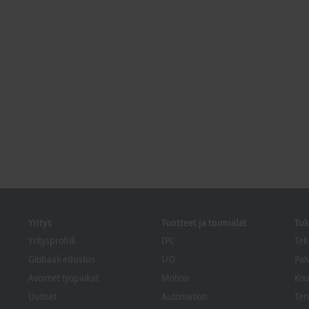
Yritys
Tuotteet ja toimialat
Tuk
Yritysprofiili
IPC
Tek
Globaali edustus
I/O
Pal
Avoimet työpaikat
Motion
Kou
Uutiset
Automation
Ter