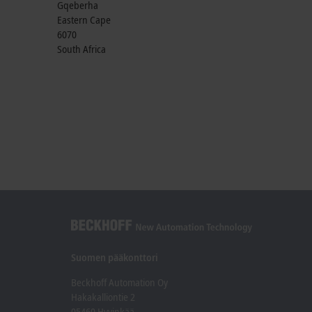
Gqeberha
Eastern Cape
6070
South Africa
Suomen pääkonttori
Beckhoff Automation Oy
Hakakalliontie 2
05460 Hyvinkää