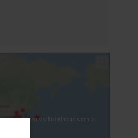
 ulkopuolinen sisältö ladataan samalla.