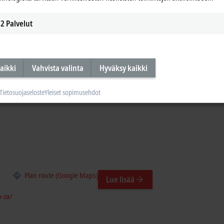
Lue lisää
a/
2
Palvelut
aikki
Vahvista valinta
Hyväksy kaikki
Plan route (Google Maps)
Lue lisää
Tietosuojaseloste
Yleiset sopimusehdot
Plan route (Google Maps)
Lue lisää
-za/