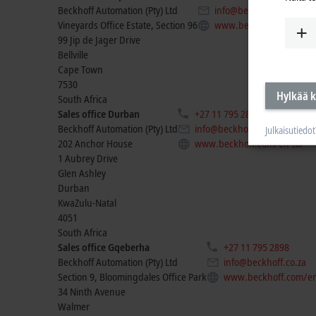
Beckhoff Automation (Pty) Ltd
info@beckhoff.co.za
Vineyards Office Estate, Section 96
www.beckhoff.com/en-z
99 Jip de Jager Drive
Bellville
Cape Town
7530
Hylkää k
South Africa
Sales office Durban
+27 11 795 2898
Beckhoff Automation (Pty) Ltd
info@beckhoff.co.za
Julkaisutiedot
202 Anchor House
www.beckhoff.com/en-za/
1 Aubrey Drive
Glen Ashley
Durban
KwaZulu-Natal
4051
South Africa
Sales office Gqeberha
+27 11 795 2898
Beckhoff Automation (Pty) Ltd
info@beckhoff.co.za
Section 9, Bloomingdales Office Park
www.beckhoff.com/en
34 Ninth Avenue
Walmer