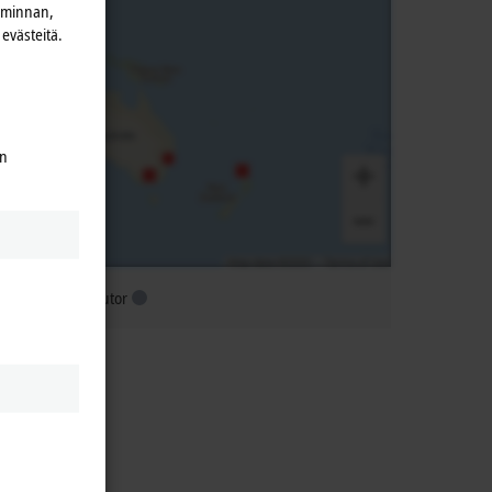
iminnan,
evästeitä.
en
ubsidiary distributor