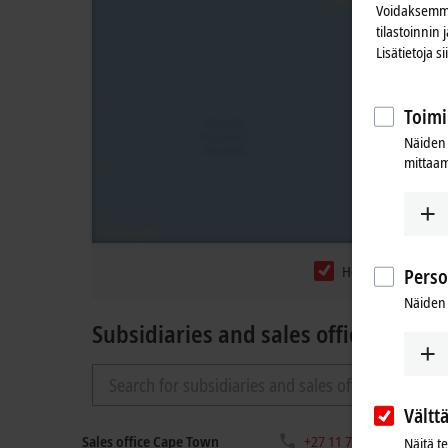
Voidaksemme
tilastoinnin
Lisätietoja s
Toimi
Näiden 
mittaam
Headquarters
Perso
Näiden 
Subsidiaries and sales offices
Vältt
Sales office Cape Town
+27 11 795 2898
Näitä t