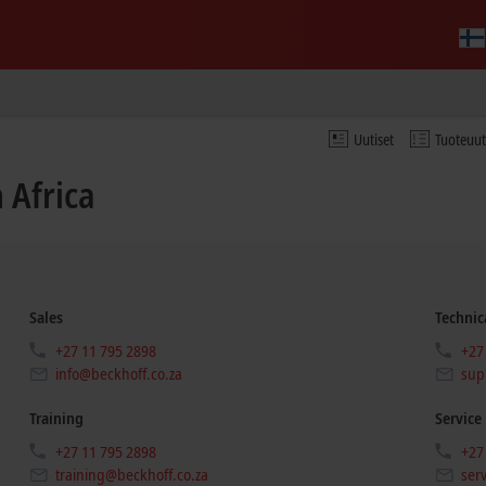
Uutiset
Tuoteuu
 Africa
Sales
Technic
+27 11 795 2898
+27
info@beckhoff.co.za
sup
Training
Service
+27 11 795 2898
+27
training@beckhoff.co.za
ser