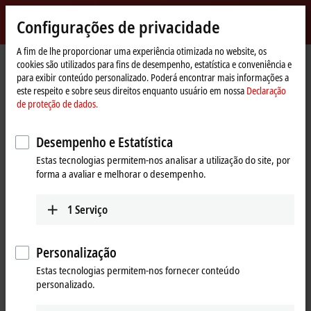
Entrar
Configurações de privacidade
myBeckhoff
Beckhoff
-
A fim de lhe proporcionar uma experiência otimizada no website, os
cookies são utilizados para fins de desempenho, estatística e conveniência e
New
para exibir conteúdo personalizado. Poderá encontrar mais informações a
Automation
Página
Empresa
Presença global
South Africa
este respeito e sobre seus direitos enquanto usuário em nossa
Declaração
Technology
Inicial
de proteção de dados.
Beckhoff Automation South Africa
Desempenho e Estatística
Estas tecnologias permitem-nos analisar a utilização do site, por
Address and contact
forma a avaliar e melhorar o desempenho.
Headquarters South Africa
Sales
Beckhoff Automation (Pty) Ltd
1
Serviço
+27 11 795 2898
7 Ateljee Street
info@beckhoff.co.za
Randpark Ridge, Randburg
Gauteng
Personalização
Training
2169
Estas tecnologias permitem-nos fornecer conteúdo
+27 11 795 2898
South Africa
personalizado.
training@beckhoff.co.za
+27 11 795 2898