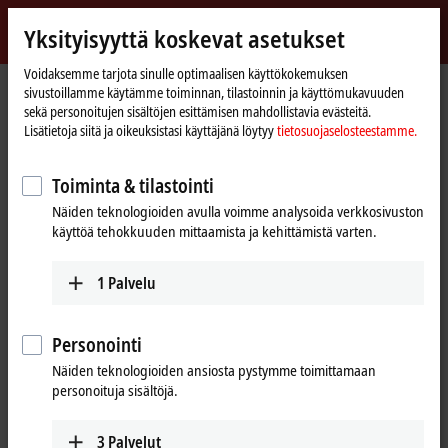
Kirjaudu sisään
Yksityisyyttä koskevat asetukset
myBeckhoff
Beckhoff
-
Voidaksemme tarjota sinulle optimaalisen käyttökokemuksen
sivustoillamme käytämme toiminnan, tilastoinnin ja käyttömukavuuden
New
sekä personoitujen sisältöjen esittämisen mahdollistavia evästeitä.
Automation
Kotisivu
Yritys
Globaali edustus
Switzerland
Sales office Zürich
Lisätietoja siitä ja oikeuksistasi käyttäjänä löytyy
tietosuojaselosteestamme.
Technology
Sales office Zürich, Switzerland
Toiminta & tilastointi
Näiden teknologioiden avulla voimme analysoida verkkosivuston
käyttöä tehokkuuden mittaamista ja kehittämistä varten.
Osoite ja yhteystiedot
Sales office Zürich
Training (German)
1
Palvelu
Beckhoff Automation AG
+41 52 633 40 40
Hagenholzstrasse 85
training@beckhoff.ch
8050
Zürich
Personointi
Switzerland
Näiden teknologioiden ansiosta pystymme toimittamaan
personoituja sisältöjä.
+41 44 377 30 80
info@beckhoff.ch
www.beckhoff.com/de-ch/
3
Palvelut