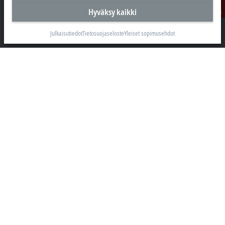
Beckhoff Automation Oy
Ota
Hyväksy kaikki
Hakakalliontie 2
yhteyttä
05460 Hyvinkää
Julkaisutiedot
Tietosuojaseloste
Yleiset sopimusehdot
+358 20 7423 800
info@beckhoff.fi
Yhteystiedot
www.beckhoff.com/fi-fi/
Uutiskirje
Tulosta sivu
Yritys
Tuotteet ja toimialat
Tuki
Sosiaalinen media