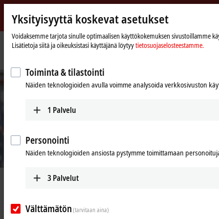
Yksityisyyttä koskevat asetukset
Beckhoff
-
Voidaksemme tarjota sinulle optimaalisen käyttökokemuksen sivustoillamme käyt
Lisätietoja siitä ja oikeuksistasi käyttäjänä löytyy
tietosuojaselosteestamme.
New
Automation
Kotisivu
Yritys
Uutiset
Beckhoff remains completely functional
Technology
Toiminta & tilastointi
Näiden teknologioiden avulla voimme analysoida verkkosivuston käyt
1
Palvelu
Personointi
Näiden teknologioiden ansiosta pystymme toimittamaan personoituja 
3
Palvelut
Jun 24, 2020
Beckhoff remains completely
functional
Välttämätön
(tarvitaan aina)