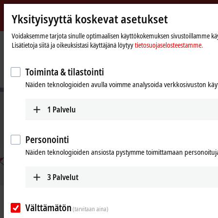
Yksityisyyttä koskevat asetukset
Beckhoff
-
Voidaksemme tarjota sinulle optimaalisen käyttökokemuksen sivustoillamme käyt
Lisätietoja siitä ja oikeuksistasi käyttäjänä löytyy
tietosuojaselosteestamme.
New
Automation
Kotisivu
Yritys
Uutiset
Technology
Modular towel production lines require flexible and compact control and
Toiminta & tilastointi
drive technology
Näiden teknologioiden avulla voimme analysoida verkkosivuston käyt
1
Palvelu
Personointi
Näiden teknologioiden ansiosta pystymme toimittamaan personoituja 
3
Palvelut
Aug 12, 2020
Välttämätön
Modular towel production lines
(tarvitaan aina)