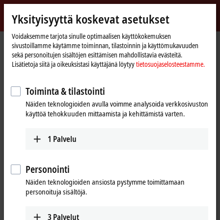
Kirjaudu sisään
Yksityisyyttä koskevat asetukset
myBeckhoff
Beckhoff
-
Voidaksemme tarjota sinulle optimaalisen käyttökokemuksen
sivustoillamme käytämme toiminnan, tilastoinnin ja käyttömukavuuden
New
sekä personoitujen sisältöjen esittämisen mahdollistavia evästeitä.
Automation
Kotisivu
Tuotteet
Automation
TwinCAT
Lisätietoja siitä ja oikeuksistasi käyttäjänä löytyy
tietosuojaselosteestamme.
Technology
TExxxx | TwinCAT 3 Engineering
TE1401
Toiminta & tilastointi
TE1401 | TwinCAT 3 Target for
Näiden teknologioiden avulla voimme analysoida verkkosivuston
®
MATLAB
käyttöä tehokkuuden mittaamista ja kehittämistä varten.
1
Palvelu
Personointi
Näiden teknologioiden ansiosta pystymme toimittamaan
personoituja sisältöjä.
3
Palvelut