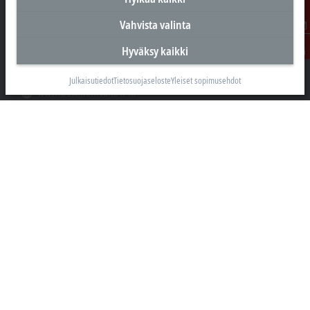
05460 Hyvinkää
Vahvista valinta
+358 20 7423 800
Ota
Hyväksy kaikki
info@beckhoff.fi
yhteyttä
Yhteystiedot
Julkaisutiedot
Tietosuojaseloste
Yleiset sopimusehdot
www.beckhoff.com/fi-fi/
Uutiskirje
Tulosta sivu
Yritys
Tuotteet ja toimialat
Tuki
Sosiaalinen media
Julkaisutiedot
Käyttöehdot
Tietosuojaseloste