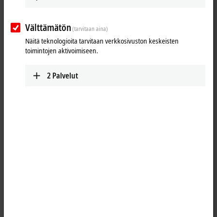
Välttämätön
(tarvitaan aina)
Näitä teknologioita tarvitaan verkkosivuston keskeisten
toimintojen aktivoimiseen.
2
Palvelut
2
1
®
TwinCAT
3 Target for
MATLAB
provides an interface between
®
®
MATLAB
and TwinCAT. MATLAB
, the language of technical
computing, is developed and distributed by the MathWorks company.
The programming environment is widely used both in science and in
®
industry. MATLAB
is a script language that is ideally suited for the
development of algorithms and mathematical models.
®
With the TwinCAT 3 Target for MATLAB
, it is possible to make use of