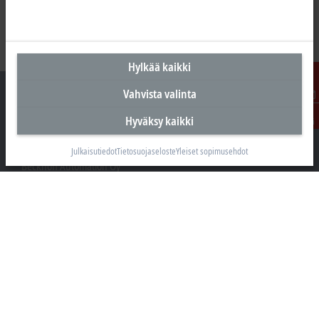
Hylkää kaikki
Vahvista valinta
Ota
Hyväksy kaikki
yhteyttä
Suomen pääkonttori
Julkaisutiedot
Tietosuojaseloste
Yleiset sopimusehdot
Beckhoff Automation Oy
Hakakalliontie 2
05460 Hyvinkää
+358 20 7423 800
info@beckhoff.fi
Yhteystiedot
www.beckhoff.com/fi-fi/
Uutiskirje
Tulosta sivu