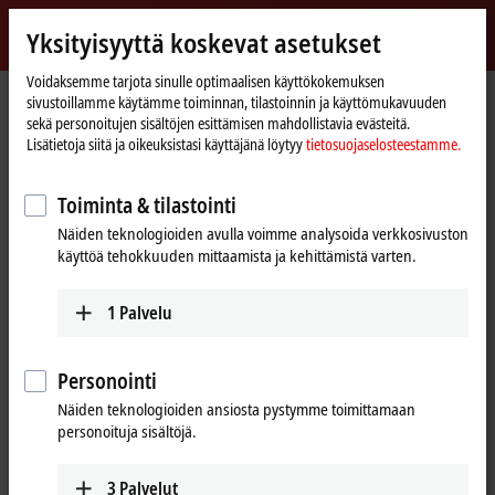
Kirjaudu sisään
Yksityisyyttä koskevat asetukset
myBeckhoff
Beckhoff
-
Voidaksemme tarjota sinulle optimaalisen käyttökokemuksen
sivustoillamme käytämme toiminnan, tilastoinnin ja käyttömukavuuden
New
sekä personoitujen sisältöjen esittämisen mahdollistavia evästeitä.
Automation
Kotisivu
Products
Automation
TwinSAFE
Lisätietoja siitä ja oikeuksistasi käyttäjänä löytyy
tietosuojaselosteestamme.
Technology
Product finder TwinSAFE hardware
Toiminta & tilastointi
Product finder TwinSAFE hardware
Näiden teknologioiden avulla voimme analysoida verkkosivuston
käyttöä tehokkuuden mittaamista ja kehittämistä varten.
The product finder only works on devices with a larger display.
1
Palvelu
Tabular product overview
Use the tabular product finder on your mobile device to access our
Personointi
content.
Näiden teknologioiden ansiosta pystymme toimittamaan
Tabular product overview
personoituja sisältöjä.
3
Palvelut