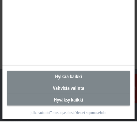
Hylkää kaikki
Vahvista valinta
Ota
Suomen pääkonttori
Hyväksy kaikki
yhteyttä
Beckhoff Automation Oy
Julkaisutiedot
Tietosuojaseloste
Yleiset sopimusehdot
Hakakalliontie 2
05460 Hyvinkää
+358 20 7423 800