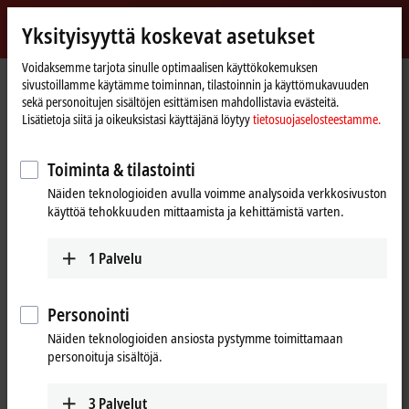
Kirjaudu sisään
Yksityisyyttä koskevat asetukset
myBeckhoff
Beckhoff
-
Voidaksemme tarjota sinulle optimaalisen käyttökokemuksen
sivustoillamme käytämme toiminnan, tilastoinnin ja käyttömukavuuden
New
sekä personoitujen sisältöjen esittämisen mahdollistavia evästeitä.
Automation
Kotisivu
Tuotteet
I/O
I/O-specific accessories
Pre-assembled cables
Lisätietoja siitä ja oikeuksistasi käyttäjänä löytyy
tietosuojaselosteestamme.
Technology
ZK2000-6132-0xxx
Toiminta & tilastointi
ZK2000-6132-0xxx | Sensor
Näiden teknologioiden avulla voimme analysoida verkkosivuston
cable, PUR, 4 x 0.34 mm², drag-
käyttöä tehokkuuden mittaamista ja kehittämistä varten.
chain suitable
1
Palvelu
Personointi
Näiden teknologioiden ansiosta pystymme toimittamaan
personoituja sisältöjä.
3
Palvelut