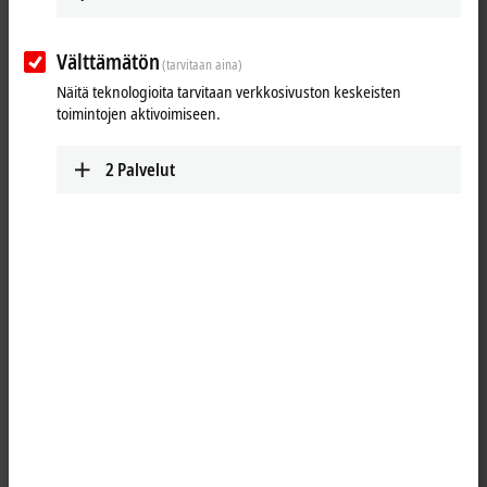
Välttämätön
(tarvitaan aina)
Näitä teknologioita tarvitaan verkkosivuston keskeisten
toimintojen aktivoimiseen.
2
Palvelut
1
M12, plug, straight, male, 4-pin, A-coded – M8, socket, straight,
female, 4-pin, A-coded
Product status:
regular delivery