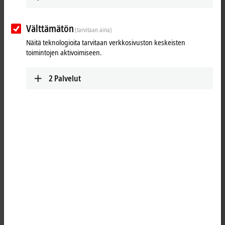
Välttämätön
(tarvitaan aina)
Näitä teknologioita tarvitaan verkkosivuston keskeisten
toimintojen aktivoimiseen.
2
Palvelut
1
The Bus Terminal Controller BC7300 is a Bus Coupler with integrated
PLC functionality and has a fieldbus interface for Modbus. The BC7300
is an intelligent slave and can be used as a non-central intelligence in
the Modbus system. One unit consists of the Bus Terminal Controller,
any number of terminals between 1 and 64, and a bus end terminal.
Because of the low baud rate used by the Modbus protocol, use of the
BC7300 may be of value to reduce the bus communication. Time-
critical connections can also be programmed directly at the Bus