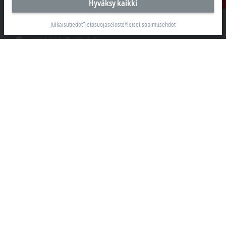
+358 20 7423 800
Hyväksy kaikki
yhteyttä
info@beckhoff.fi
Julkaisutiedot
Tietosuojaseloste
Yleiset sopimusehdot
Yhteystiedot
www.beckhoff.com/fi-fi/
Uutiskirje
Tulosta sivu
Yritys
Tuotteet ja toimialat
Tuki
Sosiaalinen media
Julkaisutiedot
Käyttöehdot
Tietosuojaseloste
Data privacy policy
Yleiset sopimusehdot
Yksityisyyttä koskevat asetukset