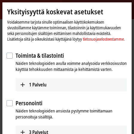
Kirjaudu sisään
Yksityisyyttä koskevat asetukset
myBeckhoff
Beckhoff
-
Voidaksemme tarjota sinulle optimaalisen käyttökokemuksen
sivustoillamme käytämme toiminnan, tilastoinnin ja käyttömukavuuden
New
sekä personoitujen sisältöjen esittämisen mahdollistavia evästeitä.
Automation
Kotisivu
Tuotteet
I/O
Bus Terminals
BCxxxx, BXxxxx | Controller
Lisätietoja siitä ja oikeuksistasi käyttäjänä löytyy
tietosuojaselosteestamme.
Technology
BC7300
Toiminta & tilastointi
BC7300 | Modbus Bus Terminal
Näiden teknologioiden avulla voimme analysoida verkkosivuston
Controller
käyttöä tehokkuuden mittaamista ja kehittämistä varten.
1
Palvelu
Personointi
Näiden teknologioiden ansiosta pystymme toimittamaan
personoituja sisältöjä.
3
Palvelut