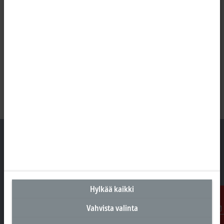
Suomen pääkonttori
Beckhoff Automation Oy
Hylkää kaikki
Hakakalliontie 2
05460 Hyvinkää
Vahvista valinta
Ota