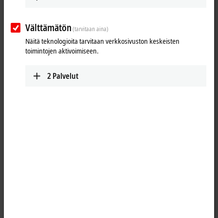
Välttämätön
(tarvitaan aina)
Näitä teknologioita tarvitaan verkkosivuston keskeisten
toimintojen aktivoimiseen.
2
Palvelut
1
The IP3312 analog input module permits four thermocouples to be
directly connected. The module’s circuit can operate thermocouple
sensors using the 2-wire technology. Linearization over the full
temperature range is realized with the aid of a microprocessor. The
temperature range can be selected freely. The error LEDs indicate a