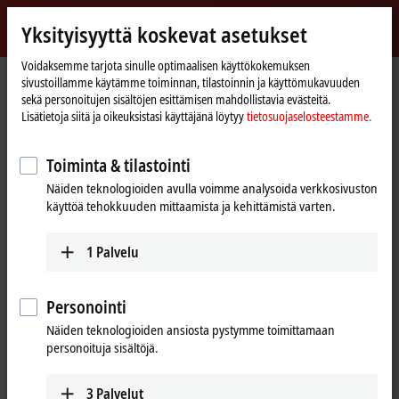
Kirjaudu sisään
Yksityisyyttä koskevat asetukset
myBeckhoff
Beckhoff
-
Voidaksemme tarjota sinulle optimaalisen käyttökokemuksen
sivustoillamme käytämme toiminnan, tilastoinnin ja käyttömukavuuden
New
sekä personoitujen sisältöjen esittämisen mahdollistavia evästeitä.
Automation
Kotisivu
Tuotteet
I/O
Fieldbus Box and IO-Link box
Compact Box
Lisätietoja siitä ja oikeuksistasi käyttäjänä löytyy
tietosuojaselosteestamme.
Technology
IP3xxx-Bxxx | Analog input
IP3312-Bxxx
IP3312-B318
Toiminta & tilastointi
IP3312-B318 | Fieldbus Box, 4-
Näiden teknologioiden avulla voimme analysoida verkkosivuston
channel analog input, PROFIBUS,
käyttöä tehokkuuden mittaamista ja kehittämistä varten.
temperature, thermocouple,
M12, integrated T-connector
1
Palvelu
Personointi
Näiden teknologioiden ansiosta pystymme toimittamaan
personoituja sisältöjä.
3
Palvelut