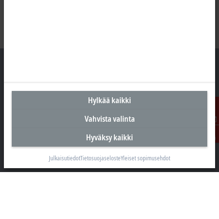
Suomen pääkonttori
Hylkää kaikki
Beckhoff Automation Oy
Vahvista valinta
Hakakalliontie 2
Ota
05460 Hyvinkää
Hyväksy kaikki
yhteyttä
+358 20 7423 800
Julkaisutiedot
Tietosuojaseloste
Yleiset sopimusehdot
info@beckhoff.fi
Yhteystiedot
www.beckhoff.com/fi-fi/
Uutiskirje
Tulosta sivu