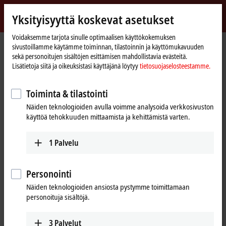
Kirjaudu sisään
Yksityisyyttä koskevat asetukset
myBeckhoff
Beckhoff
-
Voidaksemme tarjota sinulle optimaalisen käyttökokemuksen
sivustoillamme käytämme toiminnan, tilastoinnin ja käyttömukavuuden
New
sekä personoitujen sisältöjen esittämisen mahdollistavia evästeitä.
Automation
Kotisivu
Tuotteet
IPC
Panel PCs
Accessories
C9900-M361
Lisätietoja siitä ja oikeuksistasi käyttäjänä löytyy
tietosuojaselosteestamme.
Technology
C9900-M361 | Handle at the
Toiminta & tilastointi
bottom of the CP3xxx
Näiden teknologioiden avulla voimme analysoida verkkosivuston
käyttöä tehokkuuden mittaamista ja kehittämistä varten.
1
Palvelu
Personointi
Näiden teknologioiden ansiosta pystymme toimittamaan
personoituja sisältöjä.
3
Palvelut