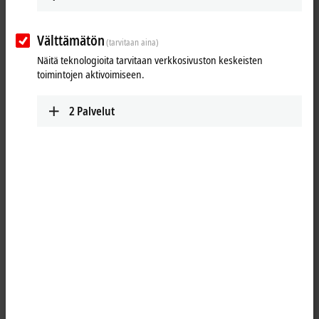
Välttämätön
(tarvitaan aina)
Näitä teknologioita tarvitaan verkkosivuston keskeisten
toimintojen aktivoimiseen.
2
Palvelut
4
The optional C9900-M361 handle for Beckhoff CP3xxx Panel PCs or
Control Panels allows a comfortable adjusting of the position and tilt of
the panel. The handle is made of aluminum and its high-quality
design matches the panel series. The handle has a width of 386 mm.
This option can be retrofitted to or removed from a CP3xxx-16xx panel.
For all other CP3xxx Panel PCs and Control Panels the option can be
ordered ex works.
Product status: