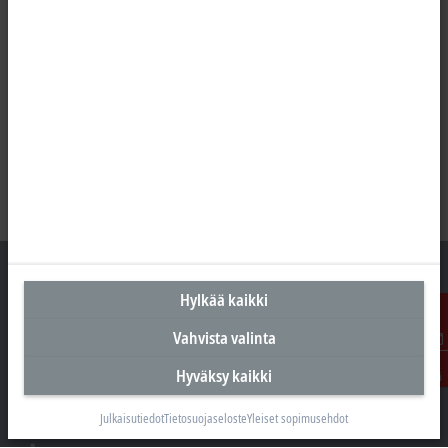
Hylkää kaikki
Vahvista valinta
Suomen pääkonttori
Ota
Beckhoff Automation Oy
Hyväksy kaikki
yhteyttä
Hakakalliontie 2
05460 Hyvinkää
Julkaisutiedot
Tietosuojaseloste
Yleiset sopimusehdot