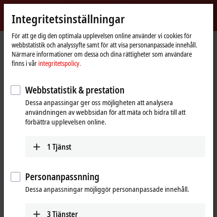
Logga in
Integritetsinställningar
myBeckhoff
Beckhoff
-
För att ge dig den optimala upplevelsen online använder vi cookies för
webbstatistik och analyssyfte samt för att visa personanpassade innehåll.
New
Närmare informationer om dessa och dina rättigheter som användare
Automation
Hemsida
Produkter
IPC
Panel PCs
Accessories
C9900-M361
finns i vår
integritetspolicy.
Technology
C9900-M361 | Handle at the
Webbstatistik & prestation
bottom of the CP3xxx
Dessa anpassingar ger oss möjligheten att analysera
användningen av webbsidan för att mäta och bidra till att
förbättra upplevelsen online.
1
Tjänst
Personanpassnning
Dessa anpassningar möjliggör personanpassade innehåll.
3
Tjänster