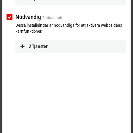
Nödvändig
(Behövs alltid)
Dessa inställningar är nödvändiga för att aktivera webbsidans
kärnfunktioner.
2
Tjänster
4
The optional C9900-M361 handle for Beckhoff CP3xxx Panel PCs or
Control Panels allows a comfortable adjusting of the position and tilt of
the panel. The handle is made of aluminum and its high-quality
design matches the panel series. The handle has a width of 386 mm.
This option can be retrofitted to or removed from a CP3xxx-16xx panel.
For all other CP3xxx Panel PCs and Control Panels the option can be
ordered ex works.
Product status: