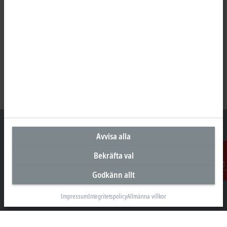
Avvisa alla
Bekräfta val
Huvudkontor Sverige
Godkänn allt
Kontakt
Beckhoff Automation AB
Östra Hindbyvägen 70
Impressum
Integritetspolicy
Allmänna villkor
213 74 Malmö
+46 40-680 81 60
info@beckhoff.se