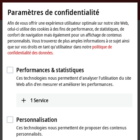
Identifiez-vous
Paramètres de confidentialité
myBeckhoff
Beckhoff
-
Afin de vous offrir une expérience utilisateur optimale sur notre site Web,
celui-ci utilise des cookies à des fins de performance, de statistiques, de
New
confort de navigation mais également pour un affichage de contenus
Automation
Page
Produits
IPC
Control Panels
Accessories
C9900-M406
personnalisés. Vous trouverez de plus amples informations à ce sujet ainsi
Technology
d'accueil
que sur vos droits en tant qu’utilisateur dans notre
politique de
C9900-M406 | Keyboard shelf for
confidentialité des données.
CP3xxx multi-touch Control
Performances & statistiques
Panels and Panel PCs
Ces technologies nous permettent d’analyser l’utilisation du site
Web afin d’en mesurer et améliorer les performances.
1
Service
Personnalisation
Ces technologies nous permettent de proposer des contenus
personnalisés.