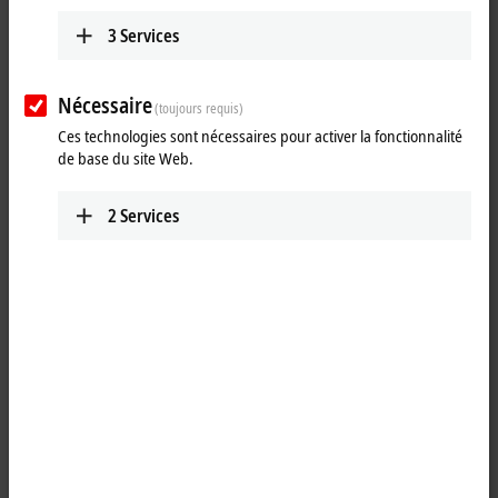
3
Services
Nécessaire
(toujours requis)
Ces technologies sont nécessaires pour activer la fonctionnalité
de base du site Web.
2
Services
2
The keyboard shelf at a Beckhoff Panel PC or Control Panel permits a
standard PC keyboard to be placed in front of the Control Panel,
allowing convenient operation during commissioning or software
updates. During normal production, the machine operator can rest
tools and other items here while using the multi-finger touch screen.
A USB socket is integrated at the back of the keyboard shelf for
connecting the keyboard. Any keyboard USB cable excess can be