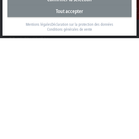
Beckhoff Automation BV
Tout accepter
Klaverbladstraat 11.2/2
Contact
3560 Lummen
Mentions légales
Déclaration sur la protection des données
Conditions générales de vente
+32 13 2522-00
info@beckhoff.be
Coordonnées détaillées
www.beckhoff.com/fr-be/
Newsletter
Imprimer la page
Entreprise
Produits et secteurs
Support
Réseaux sociaux