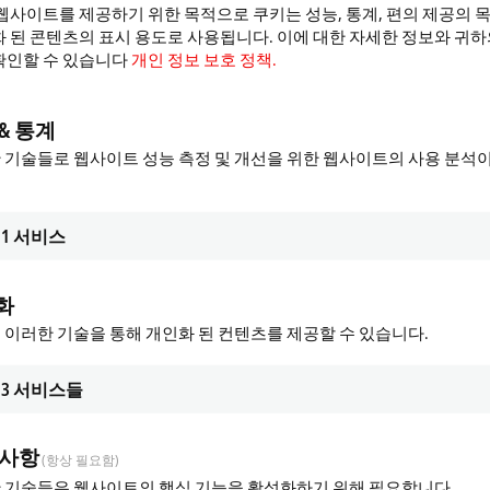
웹사이트를 제공하기 위한 목적으로 쿠키는 성능, 통계, 편의 제공의 
 된 콘텐츠의 표시 용도로 사용됩니다. 이에 대한 자세한 정보와 귀
확인할 수 있습니다
개인 정보 보호 정책.
& 통계
 기술들로 웹사이트 성능 측정 및 개선을 위한 웹사이트의 사용 분석
1
서비스
ads
Additional products
화
 이러한 기술을 통해 개인화 된 컨텐츠를 제공할 수 있습니다.
Related products
3
서비스들
 사항
(항상 필요함)
 기술들은 웹사이트의 핵심 기능을 활성화하기 위해 필요합니다.