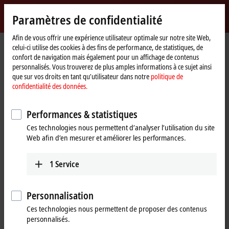
Identifiez-vous
Paramètres de confidentialité
myBeckhoff
Beckhoff
-
Afin de vous offrir une expérience utilisateur optimale sur notre site Web,
celui-ci utilise des cookies à des fins de performance, de statistiques, de
New
confort de navigation mais également pour un affichage de contenus
Automation
Page
Produits
IPC
Control Panels
Accessories
C9900-M406
personnalisés. Vous trouverez de plus amples informations à ce sujet ainsi
Technology
d'accueil
que sur vos droits en tant qu’utilisateur dans notre
politique de
C9900-M406 | Keyboard shelf for
confidentialité des données.
CP3xxx multi-touch Control
Performances & statistiques
Panels and Panel PCs
Ces technologies nous permettent d’analyser l’utilisation du site
Web afin d’en mesurer et améliorer les performances.
1
Service
Personnalisation
Ces technologies nous permettent de proposer des contenus
personnalisés.