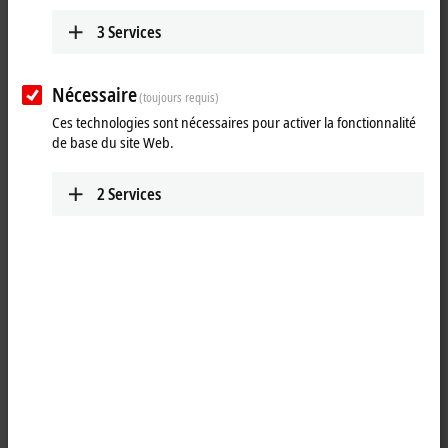
3
Services
Nécessaire
(toujours requis)
Ces technologies sont nécessaires pour activer la fonctionnalité
de base du site Web.
2
Services
2
The keyboard shelf at a Beckhoff Panel PC or Control Panel permits a
standard PC keyboard to be placed in front of the Control Panel,
allowing convenient operation during commissioning or software
updates. During normal production, the machine operator can rest
tools and other items here while using the multi-finger touch screen.
A USB socket is integrated at the back of the keyboard shelf for
connecting the keyboard. Any keyboard USB cable excess can be