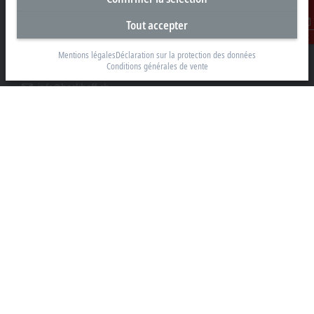
Beckhoff Automation AG
Tout accepter
Rheinweg 7
Contact
8200 Schaffhouse
Mentions légales
Déclaration sur la protection des données
Conditions générales de vente
+41 52 633 40 40
info@beckhoff.ch
Coordonnées détaillées
www.beckhoff.com/fr-ch/
Newsletter
Imprimer la page
Entreprise
Produits et secteurs
Support
Réseaux sociaux