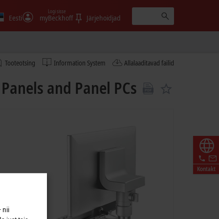
Logi sisse
Eesti
myBeckhoff
Järjehoidjad
Tooteotsing
Information System
Allalaaditavad failid
 Panels and Panel PCs
Kontakt
 nii