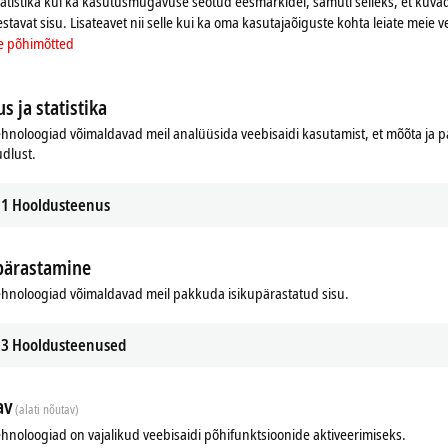
tatistika kui ka kasutusmugavuse seotud eesmärkidel, samuti selleks, et kuvad
estavat sisu. Lisateavet nii selle kui ka oma kasutajaõiguste kohta leiate meie v
e põhimõtted
s ja statistika
hnoloogiad võimaldavad meil analüüsida veebisaidi kasutamist, et mõõta ja
udlust.
1
Hooldusteenus
pärastamine
ads
Additional products
hnoloogiad võimaldavad meil pakkuda isikupärastatud sisu.
Related products
3
Hooldusteenused
av
(alati nõutav)
hnoloogiad on vajalikud veebisaidi põhifunktsioonide aktiveerimiseks.