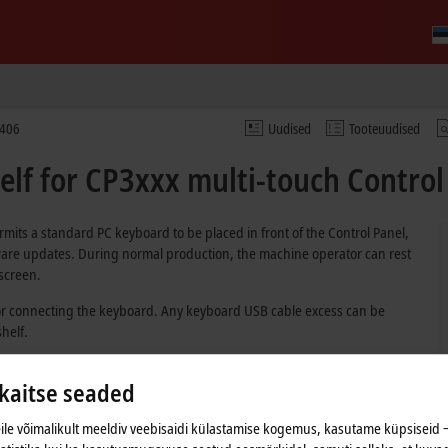
406
Uudised
Tooteuudised
lf for CP3xxx multi-touch Control
rmits a standard PC keyboard to be placed in front of the Control Panel,
ware updates. During normal production, the machine operator can rest
 screen.
 for connecting the keyboard. Any keyboard USB cable excess can be
helf.
 that of the Control Panel. The keyboard shelf has a width of 468 mm.
aitse seaded
le võimalikult meeldiv veebisaidi külastamise kogemus, kasutame küpsiseid ‒