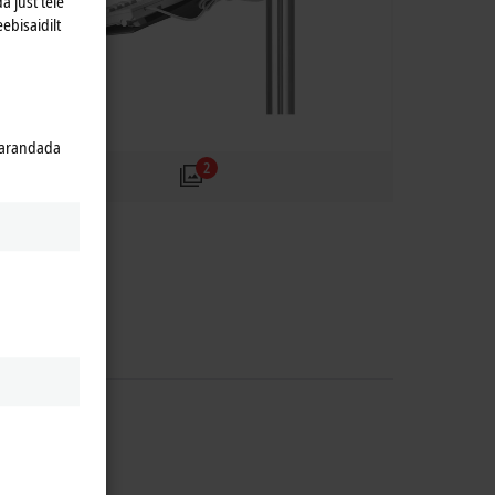
a just teie
eebisaidilt
 parandada
2