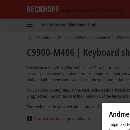
Beckhoff
-
Ettevõte
Tooted
Valdkonnad
Tugi
New
Automation
Avaleht
Products
IPC
Control Panels
Accessories
C9900-M
Technology
C9900-M406 | Keyboard she
The keyboard shelf at a Beckhoff Panel PC or Control Panel pe
allowing convenient operation during commissioning or soft
tools and other items here while using the multi-finger touch
A USB socket is integrated at the back of the keyboard shelf
wrapped around a bracket at the underside of the keyboard s
The shelf is made of coated aluminum, and its design matches
Andmek
Product status:
regular delivery
Tagamaks tei