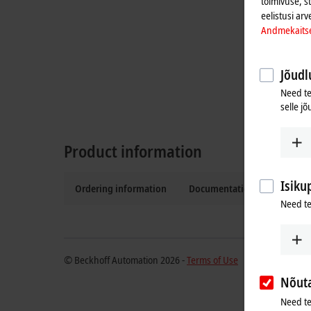
toimivuse, s
eelistusi arv
Andmekaits
Jõudlu
Need te
selle jõ
Product information
Isiku
Ordering information
Documentation and downlo
Need te
© Beckhoff Automation 2026 -
Terms of Use
Nõut
Need te