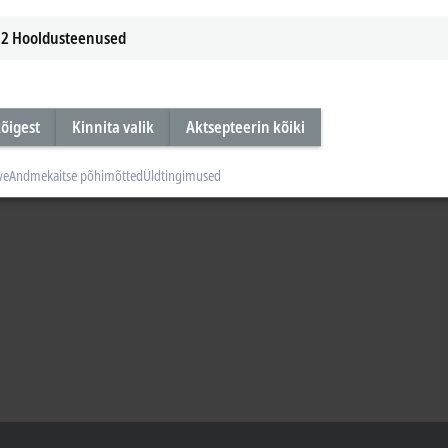
2
Hooldusteenused
õigest
Kinnita valik
Aktsepteerin kõiki
ve
Andmekaitse põhimõtted
Üldtingimused