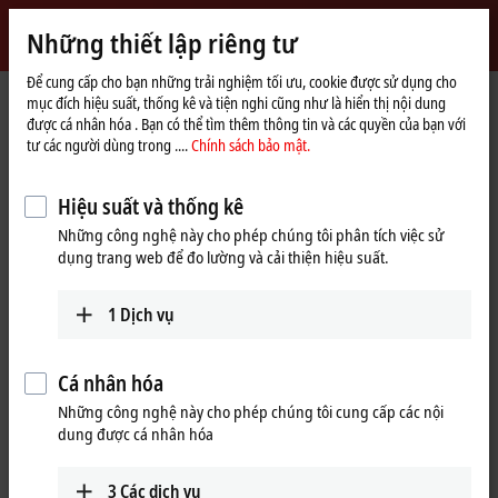
Đăng nhập
Những thiết lập riêng tư
myBeckhoff
Beckhoff
-
Để cung cấp cho bạn những trải nghiệm tối ưu, cookie được sử dụng cho
mục đích hiệu suất, thống kê và tiện nghi cũng như là hiển thị nội dung
New
được cá nhân hóa . Bạn có thể tìm thêm thông tin và các quyền của bạn với
Automation
Trang
Sản phẩm
IPC
Control Panels
Accessories
C9900-M406
tư các người dùng trong ....
Chính sách bảo mật.
Technology
chủ
C9900-M406 | Keyboard shelf for
Hiệu suất và thống kê
CP3xxx multi-touch Control
Những công nghệ này cho phép chúng tôi phân tích việc sử
Panels and Panel PCs
dụng trang web để đo lường và cải thiện hiệu suất.
1
Dịch vụ
Cá nhân hóa
Những công nghệ này cho phép chúng tôi cung cấp các nội
dung được cá nhân hóa
3
Các dịch vụ