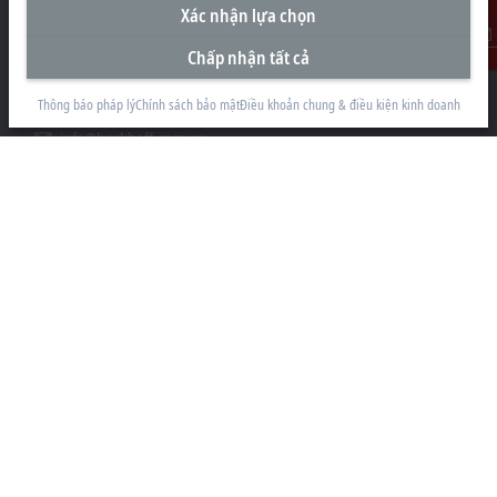
Xác nhận lựa chọn
#29.05, Tòa nhà Pearl Plaza, 561A Đường Điện Biên Phủ
Phường Thạnh Mỹ Tây
Chấp nhận tất cả
Liên Hệ
Thành phố Hồ Chí Minh
Thông báo pháp lý
Chính sách bảo mật
Điều khoản chung & điều kiện kinh doanh
+84 28 7300-2439
info@beckhoff.com.vn
Thông tin liên hệ
www.beckhoff.com/vi-vn/
Bản tin
In trang
Công ty
Sản Phẩm và Công nghiệp
Hỗ trợ
Truyền thông mạng xã hội