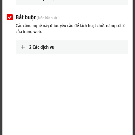
Bắt buộc
(luôn bắt buộc )
Các công nghệ này được yêu cầu để kích hoạt chức năng cốt lõi
của trang web.
2
Các dịch vụ
2
The keyboard shelf at a Beckhoff Panel PC or Control Panel permits a
standard PC keyboard to be placed in front of the Control Panel,
allowing convenient operation during commissioning or software
updates. During normal production, the machine operator can rest
tools and other items here while using the multi-finger touch screen.
A USB socket is integrated at the back of the keyboard shelf for
connecting the keyboard. Any keyboard USB cable excess can be