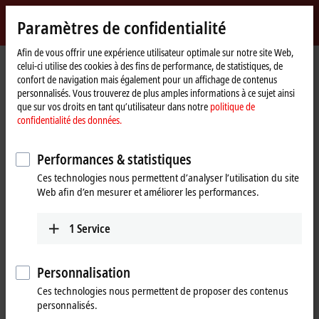
Identifiez-vous
Paramètres de confidentialité
myBeckhoff
Beckhoff
-
Afin de vous offrir une expérience utilisateur optimale sur notre site Web,
celui-ci utilise des cookies à des fins de performance, de statistiques, de
New
confort de navigation mais également pour un affichage de contenus
Automation
Page
Support
Webinaires
personnalisés. Vous trouverez de plus amples informations à ce sujet ainsi
Technology
d'accueil
TwinCAT 3 Motion Designer – Updates and new functions
que sur vos droits en tant qu’utilisateur dans notre
politique de
confidentialité des données.
Si vous cliquez sur « Accepter », nous affichons la vidéo et
Performances & statistiques
adaptons les paramètres de confidentialité tout en chargeant des
Ces technologies nous permettent d’analyser l’utilisation du site
contenus tiers à partir de Vimeo. Veuillez vous référer ici à notre
Web afin d’en mesurer et améliorer les performances.
politique de confidentialité des données.
1
Service
Accepter
Personnalisation
Ces technologies nous permettent de proposer des contenus
Mar 14, 2024 3:00:00 PM
personnalisés.