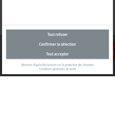
Tout refuser
Confirmer la sélection
Tout accepter
Contact
Siège social Belgique
Mentions légales
Déclaration sur la protection des données
Beckhoff Automation BV
Conditions générales de vente
Klaverbladstraat 11.2/2
3560 Lummen
+32 13 2522-00
info@beckhoff.be
Coordonnées détaillées
www.beckhoff.com/fr-be/