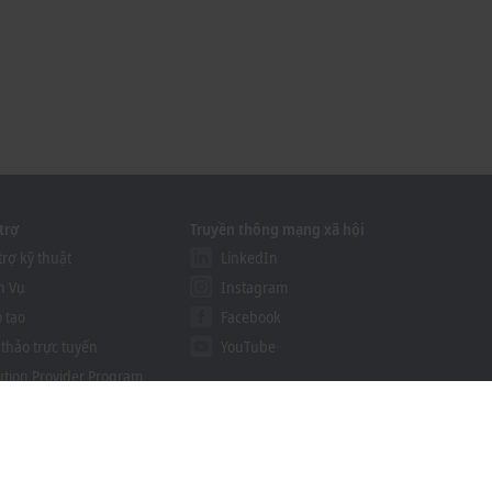
trợ
Truyền thông mạng xã hội
trợ kỹ thuật
LinkedIn
h Vụ
Instagram
 tạo
Facebook
 thảo trực tuyến
YouTube
ution Provider Program
khoff Information System
g cụ tải xuống