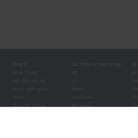
Công ty
Sản Phẩm và Công nghiệp
Hỗ 
Hồ Sơ công ty
IPC
Hỗ 
Hiện diện toàn cầu
I/O
Dịc
Cơ hội nghề nghiệp
Motion
Đào
Tin tức
Automation
Hội
Tạp chí PC Control
MX-System
Sol
Sự kiện và ngày tháng
Vision
Bec
Hệ thống người tố giác
Công nghiệp
Côn
Tuân thủ luật bao bì