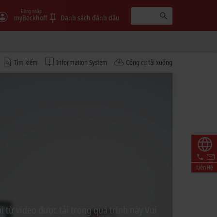
Đăng nhập
myBeckhoff
Danh sách đánh dấu
Tìm kiếm
Information System
Công cụ tải xuống
Liên Hệ
 từ video được tải trong quá trình này Vui