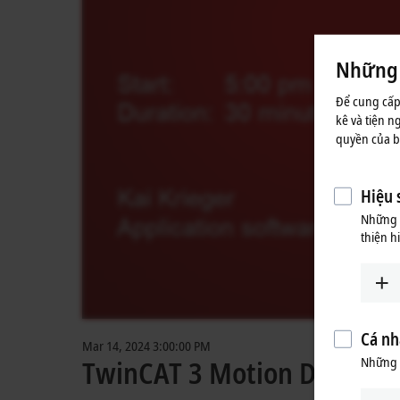
Những t
Để cung cấp
kê và tiện n
quyền của bạ
Hiệu 
Những c
thiện h
Cá nh
Mar 14, 2024 3:00:00 PM
Những 
TwinCAT 3 Motion Designer