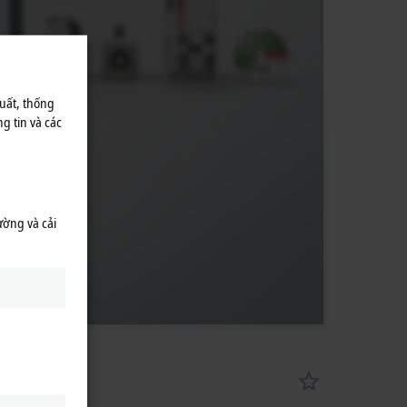
uất, thống
g tin và các
ường và cải