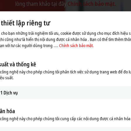
lòng tham khảo tại đây
Chính sách bảo mật.
Chấp nhận
hiết lập riêng tư
 cho bạn những trải nghiệm tối ưu, cookie được sử dụng cho mục đích hiệu s
ghi cũng như là hiển thị nội dung được cá nhân hóa . Bạn có thể tìm thêm thôn
n với tư các người dùng trong ....
Chính sách bảo mật.
suất và thống kê
ông nghệ này cho phép chúng tôi phân tích việc sử dụng trang web để đo l
iệu suất.
1
Dịch vụ
ân hóa
công nghệ này cho phép chúng tôi cung cấp các nội dung được cá nhân hóa
 – Updates and new functions