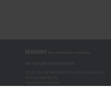
Văn Phòng Đại Diện tại Việt Nam
#29.05, Tòa nhà Pearl Plaza, 561A Đường Điện Biên Phủ
Phường Thạnh Mỹ Tây
Thành phố Hồ Chí Minh
+84 28 7300-2439
info@beckhoff.com.vn
Thông tin liên hệ
www.beckhoff.com/vi-vn/