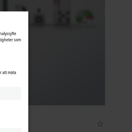
nalyssyfte
tigheter som
r att mäta