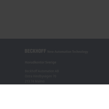
Huvudkontor Sverige
Beckhoff Automation AB
Östra Hindbyvägen 70
213 74 Malmö
+46 40-680 81 60
info@beckhoff.se
Kontakt
www.beckhoff.com/sv-se/