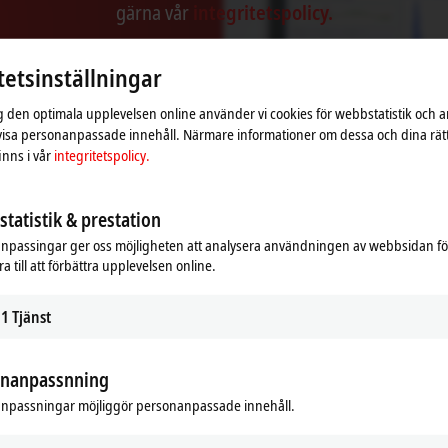
gärna vår
integritetspolicy.
Acceptera
tetsinställningar
ig den optimala upplevelsen online använder vi cookies för webbstatistik och a
 visa personanpassade innehåll. Närmare informationer om dessa och dina rät
nns i vår
integritetspolicy.
tatistik & prestation
npassingar ger oss möjligheten att analysera användningen av webbsidan fö
a till att förbättra upplevelsen online.
1
Tjänst
onanpassnning
npassningar möjliggör personanpassade innehåll.
 – Updates and new functions