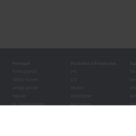
Företaget
Produkter och branscher
Su
Företagsprofil
IPC
Tek
Global närvaro
I/O
Ser
Lediga tjänster
Motion
Utb
Nyheter
Automation
Web
PC Control tidning
MX-System
Sol
pr
Event och datum
Vision
Bec
Visselblåsarsystem
Branscher
Fila
Förpackningsefterlevnad