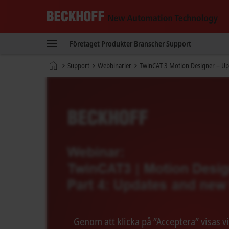
Beckhoff
-
Företaget
Produkter
Branscher
Support
New
Automation
Hemsida
Support
Webbinarier
TwinCAT 3 Motion Designer – Up
Technology
Genom att klicka på ”Acceptera” visas v