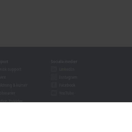
pport
Sociala medier
nisk support
LinkedIn
vice
Instagram
ildning & kurser
Facebook
binarier
YouTube
ution Provider
ogrammet
khoff Information System
rkiv