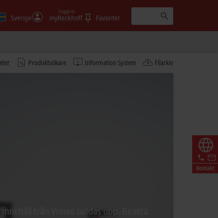
Logga in
Sverige
myBeckhoff
Favoriter
eter
Produktsökare
Information System
Filarkiv
Kontakt
t innehåll från Vimeo laddas upp. Beakta