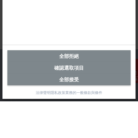
全部拒絕
確認選取項目
台灣總部 (中華台北)
全部接受
聯絡資料
Beckhoff Automation Co., Ltd.
法律聲明
隱私政策
業務的一般條款與條件
永春路38-2號
南屯區
台中市
408
+886 4 2252-9900
+886 4 2252-9911