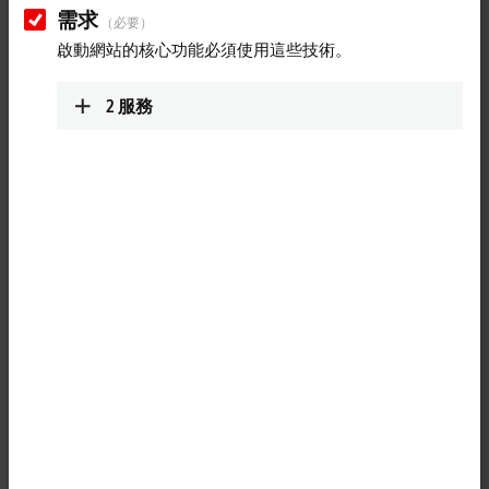
TwinCAT 3 Motion Designer –
需求
（必要）
Updates and new functions
啟動網站的核心功能必須使用這些技術。
Balanced dimensioning of the drive axes and making the right choice
2
服務
in terms of the motor, gearbox, drive controllers, and accessories
constitute the foundations of efficient machine design. With the
TwinCAT 3 Motion Designer, designers can build, analyze, and
optimize typical mechanics such as rack and pinions, ball nuts,
winders, or crank gears in no time at all.
In this webinar, Kai Krieger from Drive Technology Application
Software presents updates and new functions for the TwinCAT 3
Motion Designer. The following topics will be looked at:
AMP8xxx and AMI81xx motor design
AL8xxx and AA3xxx design
calculation of thermal load for motors and servo drives
More about this video
Loading...