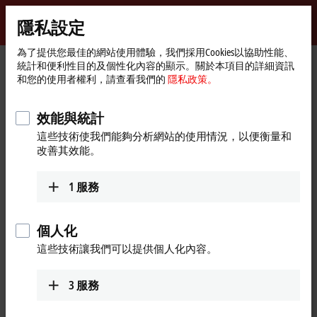
登入
隱私設定
myBeckhoff
Beckhoff
-
為了提供您最佳的網站使用體驗，我們採用Cookies以協助性能、
統計和便利性目的及個性化內容的顯示。關於本項目的詳細資訊
New
和您的使用者權利，請查看我們的
隱私政策。
Automation
首
支援
網路研討會
Technology
頁
TwinCAT 3 Motion Designer – Updates and new functions
效能與統計
這些技術使我們能夠分析網站的使用情況，以便衡量和
改善其效能。
按下「同意」後，我們會顯示視訊並調整隱私設定；在此
過程中會從視訊載入外部內容。 請在此參閱我們的隱私政
1
服務
策。
隱私政策。
個人化
接受
這些技術讓我們可以提供個人化內容。
3
服務
Mar 14, 2024 3:00:00 PM