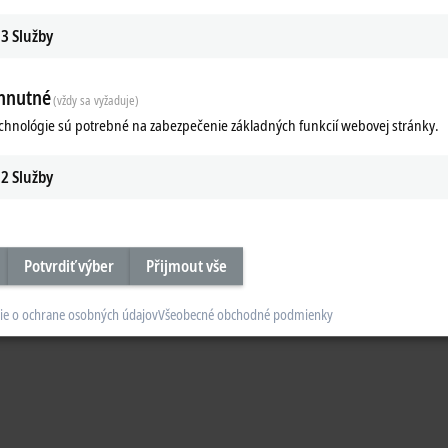
 – Updates and new functions
3
Služby
choice in terms of the motor, gearbox, drive controllers, and accessories cons
optimize typical mechanics such as rack and pinions, ball nuts, winders, or cr
hnutné
(vždy sa vyžaduje)
n Software presents updates and new functions for the TwinCAT 3 Motion Design
echnológie sú potrebné na zabezpečenie základných funkcií webovej stránky.
2
Služby
Potvrdiť výber
Přijmout vše
ie o ochrane osobných údajov
Všeobecné obchodné podmienky