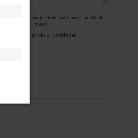
titute the foundations of efficient machine design. With the
ank gears in no time at all.
er. The following topics will be looked at: