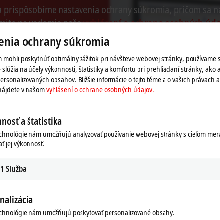
o a prispôsobíme nastavenia ochrany súkromia, pričom sa n
mite na vedomie naše
vyhlásení o ochrane osobných úda
enia ochrany súkromia
Přijmout
 mohli poskytnúť optimálny zážitok pri návšteve webovej stránky, používame 
 slúžia na účely výkonnosti, štatistiky a komfortu pri prehliadaní stránky, ako a
ersonalizovaných obsahov. Bližšie informácie o tejto téme a o vašich právach 
 nájdete v našom
vyhlásení o ochrane osobných údajov.
nosť a štatistika
echnológie nám umožňujú analyzovať používanie webovej stránky s cieľom mera
ať jej výkonnosť.
1
Služba
nalizácia
echnológie nám umožňujú poskytovať personalizované obsahy.