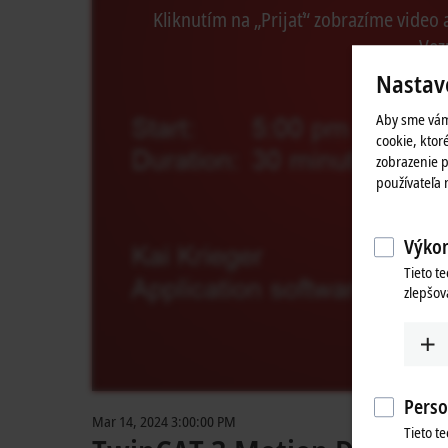
Kliknutím na „Prijať“ zobrazíme vide
Vez
Nastav
Aby sme vám
cookie, ktoré
zobrazenie p
používateľa
Výkon
Tieto t
zlepšov
Perso
Mar 14, 2024 3:00:00 PM
Tieto t