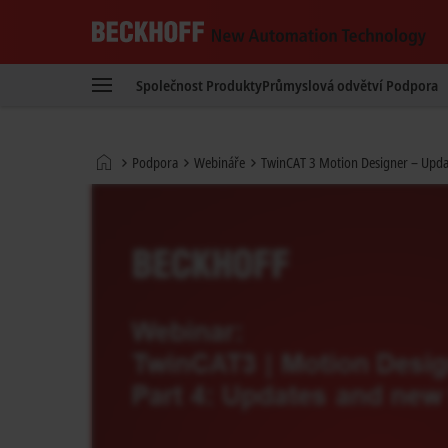
Beckhoff
-
Společnost
Produkty
Průmyslová odvětví
Podpora
New
Automation
Technology
Domovská
Podpora
Webináře
TwinCAT 3 Motion Designer – Upda
stránka