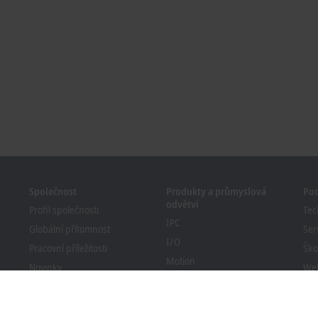
Společnost
Produkty a průmyslová
Po
odvětví
Profil společnosti
Tec
IPC
Globální přítomnost
Ser
I/O
Pracovní příležitosti
Ško
Motion
Novinky
We
Automation
Časopis PC Control
Bec
MX-System
Události a termíny
Vyh