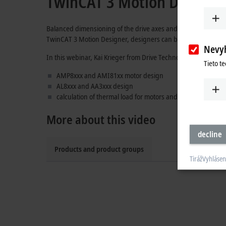
TwinCAT 3 Motion Designer
Balanced dimensioning of the drive axes and making the right 
TwinCAT 3 Motion Designer, designers can build, analyze, and 
Nevy
In this webinar, Kai Krieger from Drive Technology Applicatio
Tieto t
AMP8xxx and AMI81xx motor design
AL8xxx and AA3xxx design
calculation of thermal load for motors and servo drives
More about this video
decline
Products and product groups
Tiráž
Vyhlásen