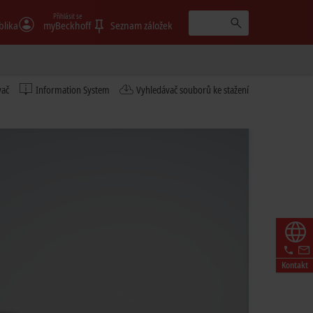
Přihlásit se
blika
myBeckhoff
Seznam záložek
vač
Information System
Vyhledávač souborů ke stažení
Kontakt