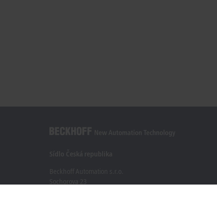
Sídlo Česká republika
Beckhoff Automation s.r.o.
Sochorova 23
61600 Brno
+420 511 189 250