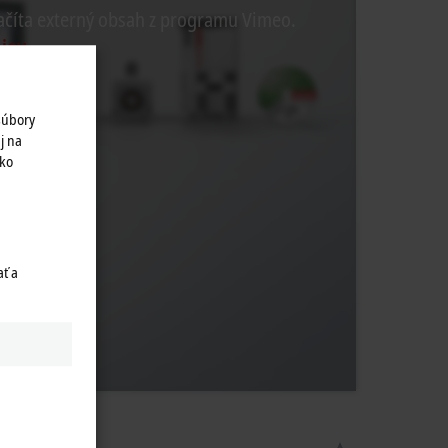
ačíta externý obsah z programu Vimeo.
jov.
súbory
j na
ako
ť a