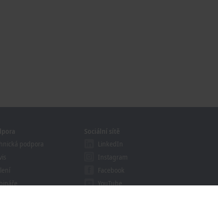
dpora
Sociální sítě
hnická podpora
LinkedIn
vis
Instagram
lení
Facebook
bináře
YouTube
khoff Information System
ledávač souborů ke