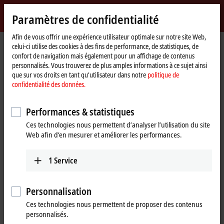
Identifiez-vous
Paramètres de confidentialité
myBeckhoff
Beckhoff
-
Afin de vous offrir une expérience utilisateur optimale sur notre site Web,
celui-ci utilise des cookies à des fins de performance, de statistiques, de
New
confort de navigation mais également pour un affichage de contenus
Automation
Page
Products
I/O
EtherCAT Box
ERxxxx | Zinc die-cast housing
personnalisés. Vous trouverez de plus amples informations à ce sujet ainsi
Technology
d'accueil
ER6xxx | Communication
que sur vos droits en tant qu’utilisateur dans notre
politique de
confidentialité des données.
ER6xxx | Zinc die-cast EtherCAT Box,
communication
Performances & statistiques
Ces technologies nous permettent d’analyser l’utilisation du site
Web afin d’en mesurer et améliorer les performances.
The ER600x serial interfaces enable the connection of devices with
RS232 or RS422/RS485 interfaces to the control level.
1
Service
25 items
Personnalisation
Reset all filter values
Ces technologies nous permettent de proposer des contenus
personnalisés.
Results: