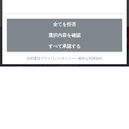
全てを拒否
選択内容を確認
すべて承認する
連絡先
横浜オフィス（本社）
法的通知
プライバシーポリシー
一般的な利用規約
ベッコフオートメーション株式会社
〒231-0062
神奈川県横浜市 中区桜木町1-1-8
日石横浜ビル18階
+81 50 1790 1111
info@beckhoff.co.jp
お問い合わせ先
www.beckhoff.com/ja-jp/
ニュースレター