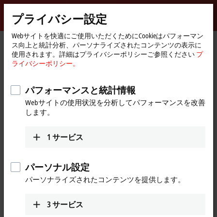
サインイン
プライバシー設定
myBeckhoff
Beckhoff
-
Webサイトを快適にご使用いただくためにCookieはパフォーマン
ス向上と統計分析、パーソナライズされたコンテンツの表示に
New
使用されます。詳細はプライバシーポリシーご参照ください
プ
Automation
ホ
Products
I/O
EtherCAT Box
ERxxxx | Zinc die-cast housing
ライバシーポリシー。
Technology
ー
ER6xxx | Communication
ム
ペ
パフォーマンスと統計情報
ER6xxx | Zinc die-cast EtherCAT Box,
ー
Webサイトの使用状況を分析してパフォーマンスを改善
ジ
communication
します。
The ER600x serial interfaces enable the connection of devices with
1
サービス
RS232 or RS422/RS485 interfaces to the control level.
パーソナル設定
25 items
パーソナライズされたコンテンツを提供します。
Reset all filter values
3
サービス
Results: