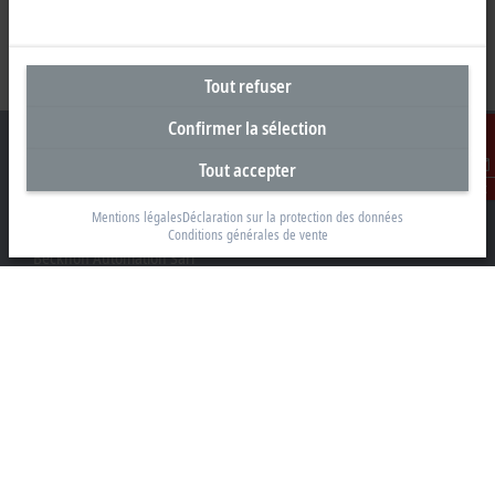
Tout refuser
Confirmer la sélection
Tout accepter
Contact
Siège social France
Mentions légales
Déclaration sur la protection des données
Conditions générales de vente
Beckhoff Automation Sarl
2 rue d’Arsonval
91400 Orsay
+33 1692 98370
info@beckhoff.fr
Coordonnées détaillées
www.beckhoff.com/fr-fr/
Newsletter
Imprimer la page