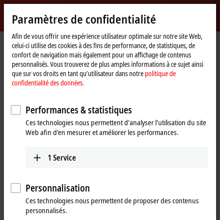
Identifiez-vous
Paramètres de confidentialité
myBeckhoff
Beckhoff
-
Afin de vous offrir une expérience utilisateur optimale sur notre site Web,
celui-ci utilise des cookies à des fins de performance, de statistiques, de
New
confort de navigation mais également pour un affichage de contenus
Automation
Page
Products
I/O
Fieldbus Box and IO-Link box
personnalisés. Vous trouverez de plus amples informations à ce sujet ainsi
Technology
d'accueil
Product finder Fieldbus Box and IO-Link box
que sur vos droits en tant qu’utilisateur dans notre
politique de
confidentialité des données.
Product finder Fieldbus Box and IO-
Link box
Performances & statistiques
Ces technologies nous permettent d’analyser l’utilisation du site
The product finder only works on devices with a larger display.
Web afin d’en mesurer et améliorer les performances.
1
Service
Tabular product overview
Use the tabular product finder on your mobile device to access our
Personnalisation
content.
Ces technologies nous permettent de proposer des contenus
Tabular product overview
personnalisés.