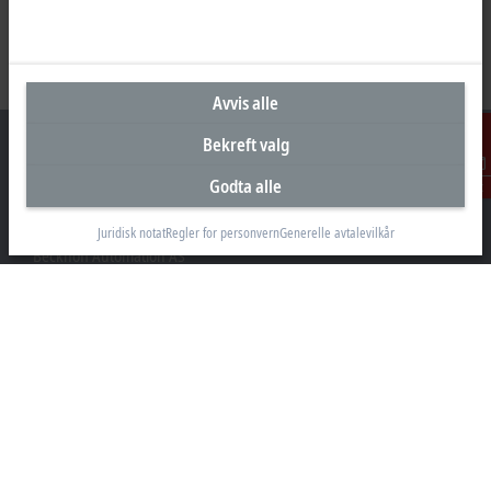
Avvis alle
Bekreft valg
Godta alle
Kontakt
Hovedkontor Norge
Juridisk notat
Regler for personvern
Generelle avtalevilkår
Beckhoff Automation AS
Raveien 205
3184 Borre
+47 33 50 46 90
info@beckhoff.no
Kontaktinformasjon
www.beckhoff.com/nn-no/
Nyhetsbrev
Skriv ut side