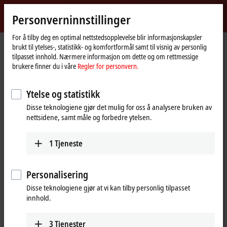
Logg inn
Personverninnstillinger
myBeckhoff
Beckhoff
-
For å tilby deg en optimal nettstedsopplevelse blir informasjonskapsler
brukt til ytelses-, statistikk- og komfortformål samt til visnig av personlig
New
tilpasset innhold. Nærmere informasjon om dette og om rettmessige
Automation
Hjemmeside
Products
I/O
Fieldbus Box and IO-Link box
brukere finner du i våre
Regler for personvern.
Technology
Product finder Fieldbus Box and IO-Link box
Ytelse og statistikk
Product finder Fieldbus Box and IO-
Disse teknologiene gjør det mulig for oss å analysere bruken av
Link box
nettsidene, samt måle og forbedre ytelsen.
The product finder only works on devices with a larger display.
1
Tjeneste
Tabular product overview
Personalisering
Use the tabular product finder on your mobile device to access our
Disse teknologiene gjør at vi kan tilby personlig tilpasset
content.
innhold.
Tabular product overview
3
Tjenester