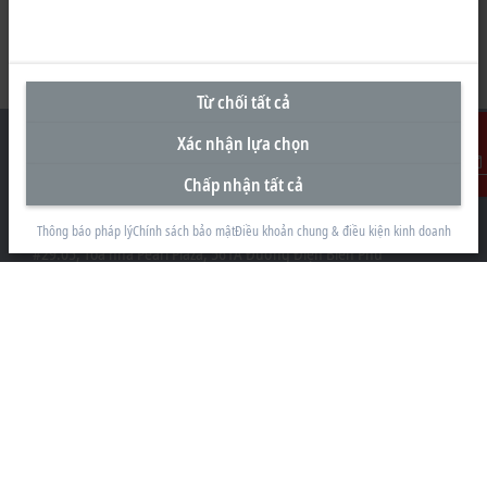
Từ chối tất cả
Xác nhận lựa chọn
Chấp nhận tất cả
Liên Hệ
Văn Phòng Đại Diện tại Việt Nam
Thông báo pháp lý
Chính sách bảo mật
Điều khoản chung & điều kiện kinh doanh
#29.05, Tòa nhà Pearl Plaza, 561A Đường Điện Biên Phủ
Phường Thạnh Mỹ Tây
Thành phố Hồ Chí Minh
+84 28 7300-2439
info@beckhoff.com.vn
Thông tin liên hệ
www.beckhoff.com/vi-vn/
Bản tin
In trang