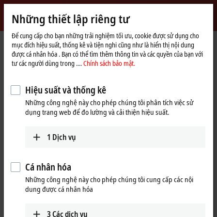
Đăng nhập
Những thiết lập riêng tư
myBeckhoff
Beckhoff
-
Để cung cấp cho bạn những trải nghiệm tối ưu, cookie được sử dụng cho
mục đích hiệu suất, thống kê và tiện nghi cũng như là hiển thị nội dung
New
được cá nhân hóa . Bạn có thể tìm thêm thông tin và các quyền của bạn với
Automation
Trang
Products
I/O
Fieldbus Box and IO-Link box
tư các người dùng trong ....
Chính sách bảo mật.
Technology
chủ
Product finder Fieldbus Box and IO-Link box
Hiệu suất và thống kê
Product finder Fieldbus Box and IO-
Những công nghệ này cho phép chúng tôi phân tích việc sử
Link box
dụng trang web để đo lường và cải thiện hiệu suất.
The product finder only works on devices with a larger display.
1
Dịch vụ
Tabular product overview
Cá nhân hóa
Use the tabular product finder on your mobile device to access our
Những công nghệ này cho phép chúng tôi cung cấp các nội
content.
dung được cá nhân hóa
Tabular product overview
3
Các dịch vụ