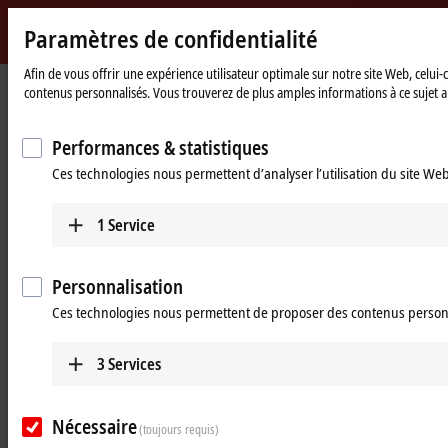
Paramètres de confidentialité
Beckhoff
-
Afin de vous offrir une expérience utilisateur optimale sur notre site Web, celui
contenus personnalisés. Vous trouverez de plus amples informations à ce sujet ai
New
Automation
Page
Products
Motion
XPlanar | Planar motor system
Technology
d'accueil
Performances & statistiques
XPlanar | Planar motor system
Ces technologies nous permettent d’analyser l’utilisation du site We
Product overview table
Product finder
1
Service
Products
Personnalisation
Ces technologies nous permettent de proposer des contenus person
APSxxxx | XPlanar tiles
Highly compact and fully integrated drive units
that allow any product to be lifted.
3
Services
Learn more
Nécessaire
(toujours requis)