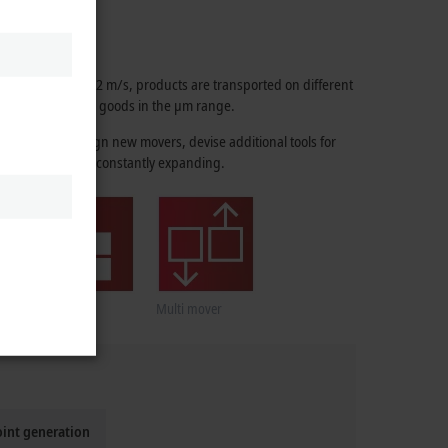
raveling at up to
2 m/s
, products are transported on different
nation and position goods in the µm range.
 scientists design new movers, devise additional tools for
of the system are constantly expanding.
Any layout
Multi mover
oint generation