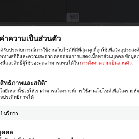
งค่าความเป็นส่วนตัว
ได้รับประสบการณ์การใช้งานเว็บไซต์ที่ดีที่สุด คุกกี้ถูกใช้เพื่อวัตถุประสงค
าพทางสถิติและความสะดวก ตลอดจนการแสดงเนื้อหาส่วนบุคคล ข้อมูลเพิ
 by driverless transport systems, with the ability to transport individual good
ื่องนี้และสิทธิ์ผู้ใช้ของคุณสามารถพบได้ใน
การตั้งค่าความเป็นส่วนตัว.
rs all the dynamics of a linear motor to facilitate cycle-time-optimized linking of
nd positioning accuracies familiar from robotics available for 6D product proce
levitation effect replaces any and all mechanical guiding components. Cleani
ะสิทธิภาพและสถิติ"
ลยีเหล่านี้ช่วยให้เราสามารถวิเคราะห์การใช้งานเว็บไซต์เพื่อวิเคราะห์
ุงประสิทธิภาพได้
1
บริการ
Tile
Plant layout
Software
Technical data
บุคคล