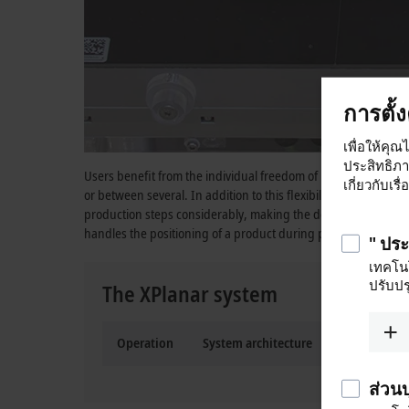
การตั้
เพื่อให้คุณ
ประสิทธิภ
Users benefit from the individual freedom of movement afforded
เกี่ยวกับเร
or between several. In addition to this flexibility, XPlanar offe
production steps considerably, making the degrees of freedom a
handles the positioning of a product during processing. The 
" ปร
เทคโนโ
ปรับปร
The XPlanar system
Operation
System architecture
Mover
ส่วน