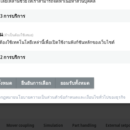
ลยีเหล่านี้ช่วยให้เราสามารถจัดหาเนื้อหาส่วนบุคคล
3
การบริการ
product movement in up to six degrees of freedom – including 360° rotation. T
 load capacity of a single mover is not sufficient, several movers act in combi
็น
(จำเป็นต้องใช้เสมอ)
y being improved by a team of more than
30 Beckhoff
developers. Engineers and
ต้องใช้เทคโนโลยีเหล่านี้เพื่อเปิดใช้งานฟังก์ชันหลักของเว็บไซต์
stomers with specific applications. As a result, the possibilities and limits 
2
การบริการ
ั้งหมด
ยืนยันการเลือก
ยอมรับทั้งหมด
Tilt 5°
Lift 5 mm
Speed 3 m/s
6D movement
งกฎหมาย
นโยบายความเป็นส่วนตัว
ข้อกำหนดและเงื่อนไขทั่วไปของธุรกิจ
Mover coupling
Simulation
Part handling
External setp