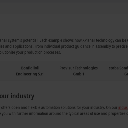
lanar system's potential. Each example shows how XPlanar technology can be 
ries and applications. From individual product guidance in assembly to precise 
olutionize your production processes.
m
Bonfiglioli
Provisur Technologies
stoba Son
Engineering S.r.l
GmbH
G
our industry
ffers open and flexible automation solutions for your industry. On our
indus
y you with further information around the typical areas of use and properties 