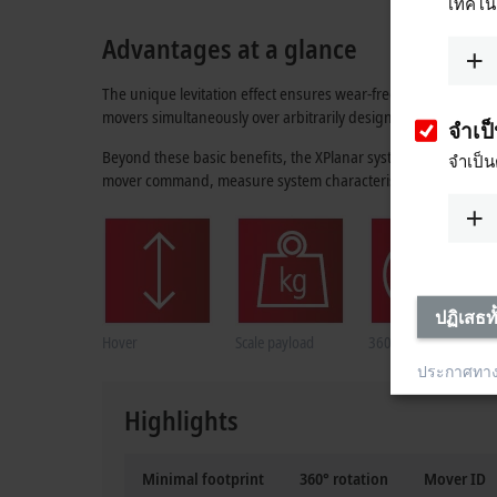
เทคโนโ
Advantages at a glance
The unique levitation effect ensures wear-free and noiseless 
movers simultaneously over arbitrarily designed tracks. If the
จำเป
Beyond these basic benefits, the XPlanar system is constantl
จำเป็น
mover command, measure system characteristics, and support cu
ปฏิเสธท
Hover
Scale payload
360° rotation
ประกาศทา
Highlights
Minimal footprint
360° rotation
Mover ID