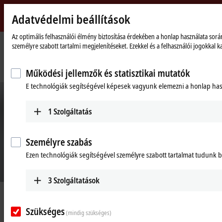
Adatvédelmi beállítások
Beckhoff
-
Az optimális felhasználói élmény biztosítása érdekében a honlap használata során 
személyre szabott tartalmi megjelenítéseket. Ezekkel és a felhasználói jogokka
New
Automation
Kezdőlap
Vállalati információk
Hírek
Technology
Beckhoff real-time Ethernet system sets record with 3,000 vendor IDs
Működési jellemzők és statisztikai mutatók
E technológiák segítségével képesek vagyunk elemezni a honlap hasz
1
Szolgáltatás
Személyre szabás
Ezen technológiák segítségével személyre szabott tartalmat tudunk bi
3
Szolgáltatások
Aug 17, 2020
Beckhoff real-time Ethernet system
Szükséges
(mindig szükséges)