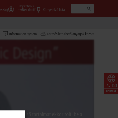
Bejelentkezés
rszág
myBeckhoff
Könyvjelző lista
Information System
Keresés letölthető anyagok között
Kontakt
 származó külső tartalmat ekkor tölti be a