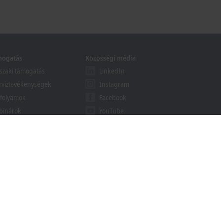
mogatás
Közösségi média
zaki támogatás
LinkedIn
rviztevékenységek
Instagram
folyamok
Facebook
binárok
YouTube
khoff Information System
esés letölthető anyagok
ött