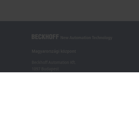
Magyarországi központ
Beckhoff Automation Kft.
1097 Budapest
Táblás utca 36–38. G. ép.
+36 1 50199-40
+36 1 50199-41
info@beckhoff.hu
Elérhetőségeink
www.beckhoff.com/hu-hu/
Hírlevél
Oldal nyomtatása