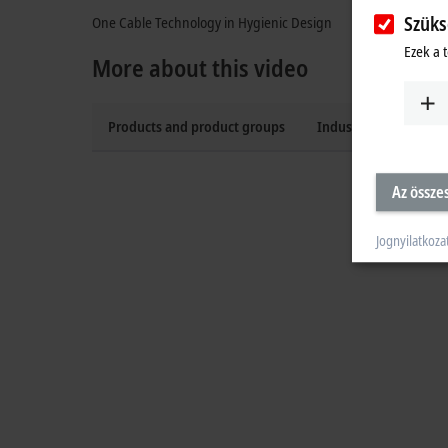
Szüks
One Cable Technology in Hygienic Design
Ezek a 
More about this video
Products and product groups
Industries
Az össze
Jognyilatkoza