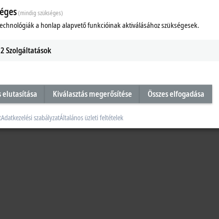
éges
(mindig szükséges)
technológiák a honlap alapvető funkcióinak aktiválásához szükségesek.
2
Szolgáltatások
s elutasítása
Kiválasztás megerősítése
Összes elfogadása
t
Adatkezelési szabályzat
Általános üzleti feltételek