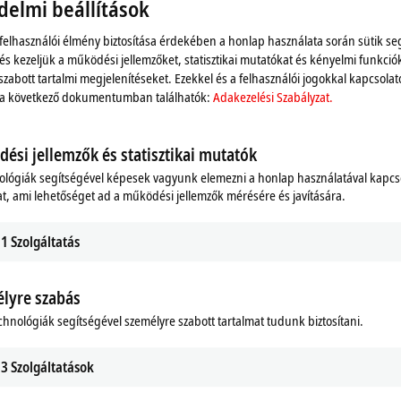
delmi beállítások
szer. További részletek itt találhatók:
Adakezelési Szabály
 felhasználói élmény biztosítása érdekében a honlap használata során sütik se
 és kezeljük a működési jellemzőket, statisztikai mutatókat és kényelmi funkció
Elfogadás
szabott tartalmi megjelenítéseket. Ezekkel és a felhasználói jogokkal kapcsolat
 a következő dokumentumban találhatók:
Adakezelési Szabályzat.
ési jellemzők és statisztikai mutatók
ológiák segítségével képesek vagyunk elemezni a honlap használatával kapcs
t, ami lehetőséget ad a működési jellemzők mérésére és javítására.
1
Szolgáltatás
lyre szabás
chnológiák segítségével személyre szabott tartalmat tudunk biztosítani.
rvomotors
3
Szolgáltatások