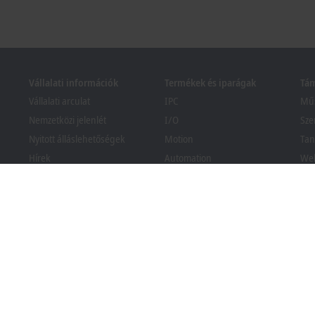
Vállalati információk
Termékek és iparágak
Tá
Vállalati arculat
IPC
Műs
Nemzetközi jelenlét
I/O
Sze
Nyitott álláslehetőségek
Motion
Tan
Hírek
Automation
We
PC Control magazin
MX-System
Bec
Események és időpontjaik
Vision
Ker
köz
Visszaélés-bejelentési
Iparágak
rendszer
Csomagolási megfelelőségi
tájékoztató