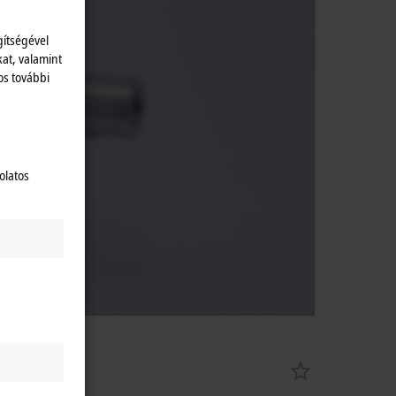
zat.
gítségével
kat, valamint
os további
olatos