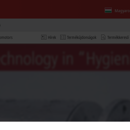
Magyaro
s
vomotors
Hírek
Termékújdonságok
Termékkereső
eó, és megadhatók az adatkezelési beállítások; a Video-ból