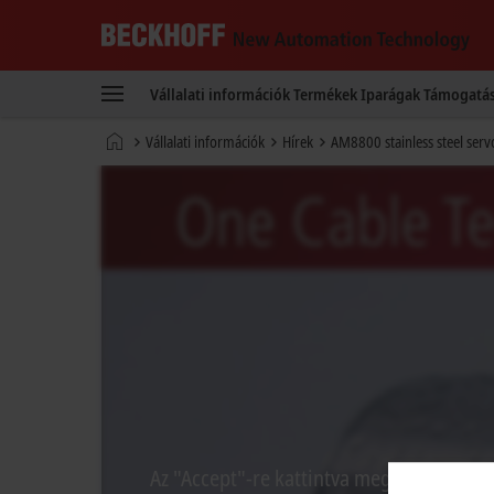
Beckhoff
-
Vállalati információk
Termékek
Iparágak
Támogatá
New
Automation
Kezdőlap
Vállalati információk
Hírek
AM8800 stainless steel ser
Technology
Az "Accept"-re kattintva megjelenik a vid